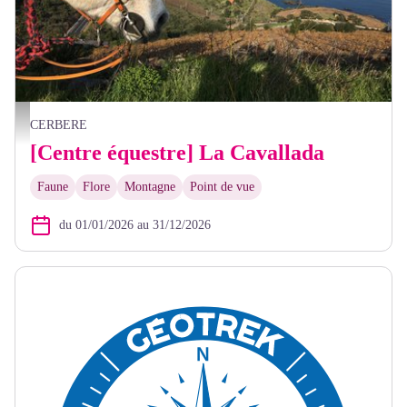
Vue - La Cavallada
CERBERE
[Centre équestre] La Cavallada
Faune
Flore
Montagne
Point de vue
du 01/01/2026 au 31/12/2026