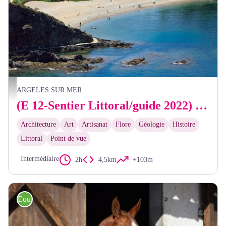
Frédéric Hédelin
ARGELES SUR MER
(E 12-Sentier Littoral/guide 2022) Le Racou - Office de Tourisme de Collioure
Architecture
Art
Artisanat
Flore
Géologie
Histoire
Littoral
Point de vue
Intermédiaire
2h
4,5km
+103m
Equitation