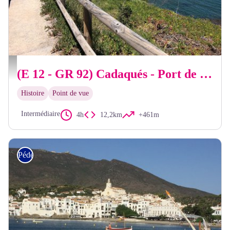
OT Llançà
(E 12 - GR 92) Cadaqués - Port de la Selva
Histoire
Point de vue
Intermédiaire
4h
12,2km
+461m
Pédestre