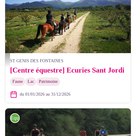
Promenade à cheval - Ecuries Sant Jordi
ST GENIS DES FONTAINES
[Centre équestre] Ecuries Sant Jordi
Faune
Lac
Patrimoine
du 01/01/2026 au 31/12/2026
Equitation