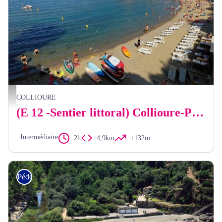
vue de Collioure - Frédéric Hédelin
COLLIOURE
(E 12 -Sentier littoral) Collioure-Port-Vendres
Intermédiaire
2h
4,9km
+132m
Pédestre