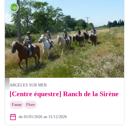
Equitation
Ranch La Sirène - La Sirène
ARGELES SUR MER
[Centre équestre] Ranch de la Sirène
Faune
Flore
du 01/01/2026 au 31/12/2026