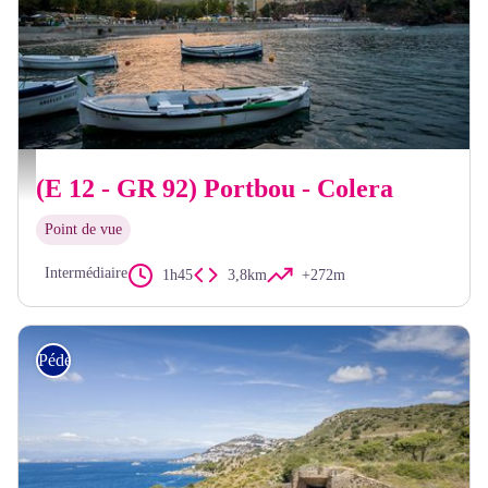
OT Llançà
(E 12 - GR 92) Portbou - Colera
Point de vue
Intermédiaire
1h45
3,8km
+272m
Pédestre