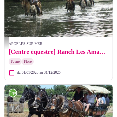
Balade sur le Tech - FB Les Amazones
ARGELES SUR MER
[Centre équestre] Ranch Les Amazones
Faune
Flore
du 01/01/2026 au 31/12/2026
Equitation