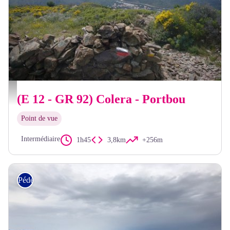
OT Llançà
(E 12 - GR 92) Colera - Portbou
Point de vue
Intermédiaire
1h45
3,8km
+256m
Pédestre