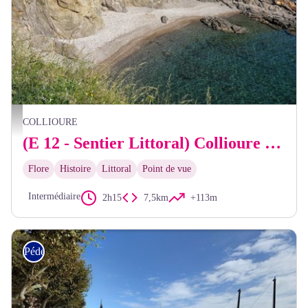
Plage - CCACVI
COLLIOURE
(E 12 - Sentier Littoral) Collioure - Argelès
Flore
Histoire
Littoral
Point de vue
Intermédiaire
2h15
7,5km
+113m
Pédestre