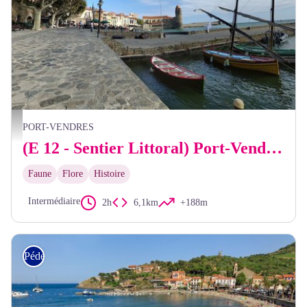
Collioure - Valery Zavidovich
PORT-VENDRES
(E 12 - Sentier Littoral) Port-Vendres - Collioure
Faune
Flore
Histoire
Intermédiaire
2h
6,1km
+188m
Pédestre