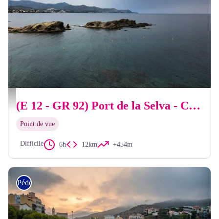
OT Llançà
(E 12 - GR 92) Port de la Selva - Cadaqués
Point de vue
Difficile
6h
12km
+454m
Pédestre