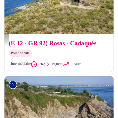
OT Llançà
(E 12 - GR 92) Rosas - Cadaqués
Point de vue
Intermédiaire
7h
19,8km
+740m
Pédestre