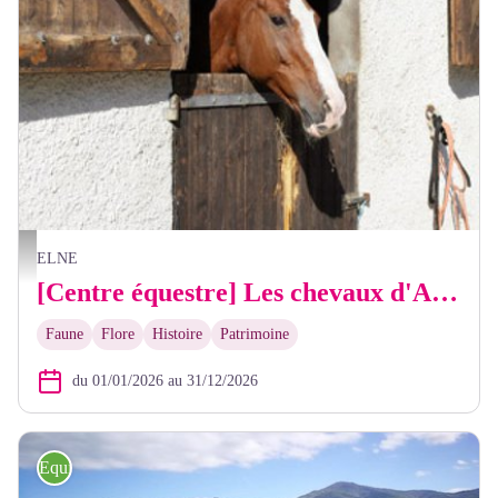
Les chevaux d'Anaïs - OTI
ELNE
[Centre équestre] Les chevaux d'Anaïs
Faune
Flore
Histoire
Patrimoine
du 01/01/2026 au 31/12/2026
Equitation