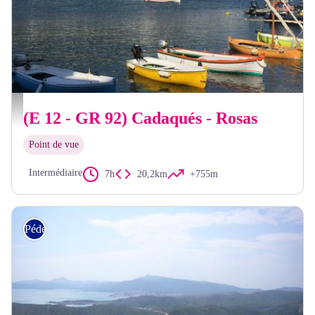
François-Xavier Hallé
(E 12 - GR 92) Cadaqués - Rosas
Point de vue
Intermédiaire
7h
20,2km
+755m
Pédestre