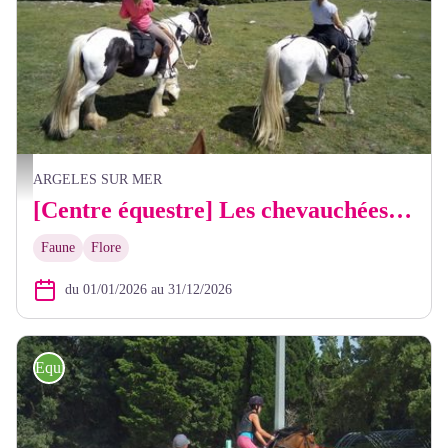
Balade équestre - FB Les chevauchées catalanes
ARGELES SUR MER
[Centre équestre] Les chevauchées Catalanes
Faune
Flore
du 01/01/2026 au 31/12/2026
Equitation