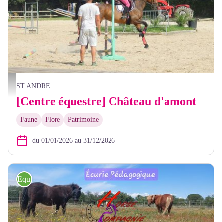
Château d'Amont
ST ANDRE
[Centre équestre] Château d'amont
Faune
Flore
Patrimoine
du 01/01/2026 au 31/12/2026
Equitation