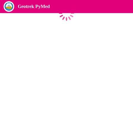
Geotrek PyMed
Chargement