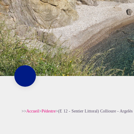
>>
Accueil
>
Pédestre
>
(E 12 - Sentier Littoral) Collioure - Argelès