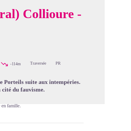
ral) Collioure -
image en plein écran
Traversée
PR
-114m
e Porteils suite aux intempéries.
a cité du fauvisme.
 en famille.