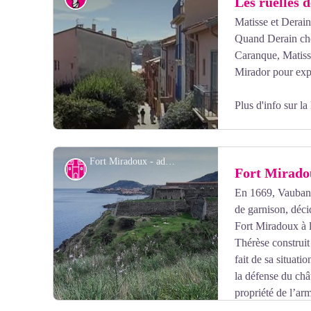
Les ruelles 
Matisse et Derain
Quand Derain choi
Voir l'image en plein écran
Caranque, Matisse
Mirador pour exp
Plus d'info
sur la
Fort Miradoux - admin66pm
Patrimoine historique majeur
Fort Mirado
En 1669, Vauban q
de garnison, décide
Voir l'image en plein écran
Fort Miradoux à 
Thérèse construit
fait de sa situati
la défense du châ
propriété de l’ar
d’Entrainement Commando (CNEC).