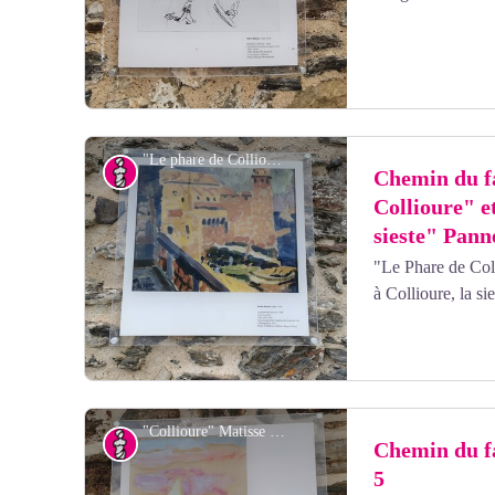
"Le phare de Collioure" Derain - elcoste
Art
Chemin du f
Collioure" et
sieste" Pann
Voir l'image en plein écran
"Le Phare de Col
à Collioure, la s
"Collioure" Matisse - elcoste
Art
Chemin du f
5