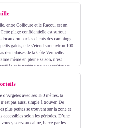
ille
le, entre Collioure et le Racou, est un
. Cette plage confidentielle est surtout
s locaux ou par les clients des campings
petits galets, elle s’étend sur environ 100
as des falaises de la Côte Vermeille.
 calme même en pleine saison, n’est
veillée et le parking pour y accéder est
rt de la foule.
orteils
e d’Argelès avec ses 180 mètres, la
 n’est pas aussi simple à trouver. De
s plus petites se trouvent sur la zone et
s accessibles selon les périodes. D’une
 vous y serez au calme, bercé par les