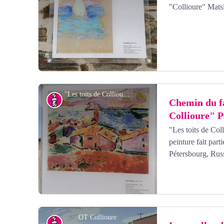
"Collioure" Mats
Voir l'image en plein écran
"Les toits de Collioure" - elcoste
Art
Chemin du fa
Collioure" 
"Les toits de Col
Voir l'image en plein écran
peinture fait part
Pétersbourg, Rus
OT Collioure
Art