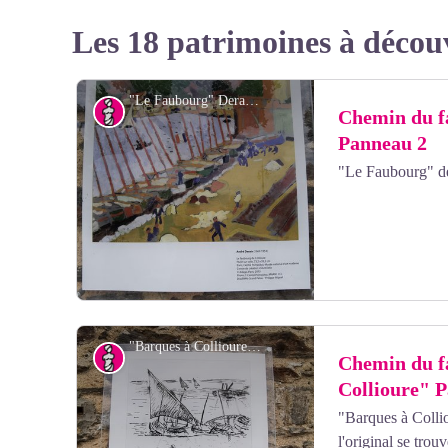
Les 18 patrimoines à décou
"Le Faubourg" Derain - elcoste
Art
Chemin du f
Panneau 2
"Le Faubourg" d
"Barques à Collioure" Matisse - elcoste
Art
Chemin du f
Collioure" 
"Barques à Colli
Voir l'image en plein écran
l'original se tro