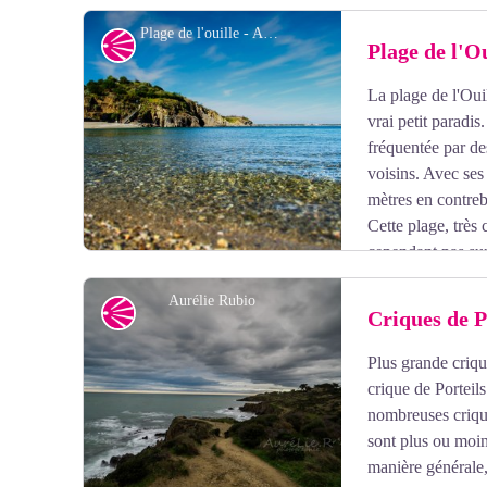
Plage de l'ouille - Aurélie Rubio
Point de vue
Plage de l'Ou
La plage de l'Ouil
Voir l'image en plein écran
vrai petit paradis
fréquentée par de
voisins. Avec ses 
mètres en contreb
Cette plage, très
cependant pas sur
assez éloigné. En bref, un endroit idéal pour être à l'éca
Aurélie Rubio
Point de vue
Criques de P
Plus grande criqu
Voir l'image en plein écran
crique de Porteils
nombreuses crique
sont plus ou moin
manière générale,