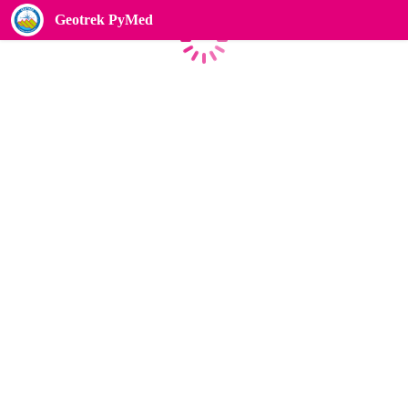
Geotrek PyMed
Chargement