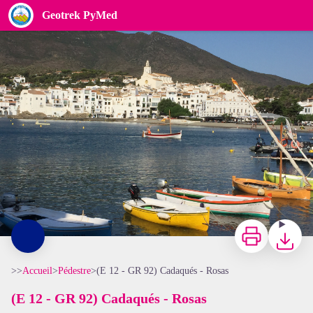
(E 12 - GR 92) Cadaqués - Rosas
Geotrek PyMed
François-Xavier Hallé
Imprimer
Télécharg
>>
Accueil
>
Pédestre
>
(E 12 - GR 92) Cadaqués - Rosas
(E 12 - GR 92) Cadaqués - Rosas