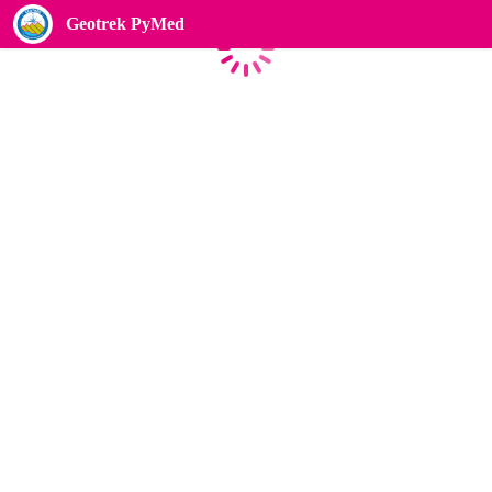
Geotrek PyMed
Chargement