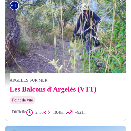
VTT
Prêt pour le départ - CCACVI
ARGELES SUR MER
Les Balcons d'Argelès (VTT)
Point de vue
Difficile
2h30
19,4km
+921m