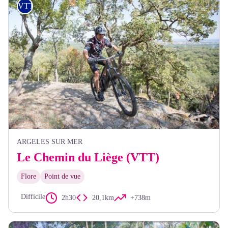
VTT
ARGELES SUR MER
Le Chemin du Liège (VTT)
Flore
Point de vue
Difficile
2h30
20,1km
+738m