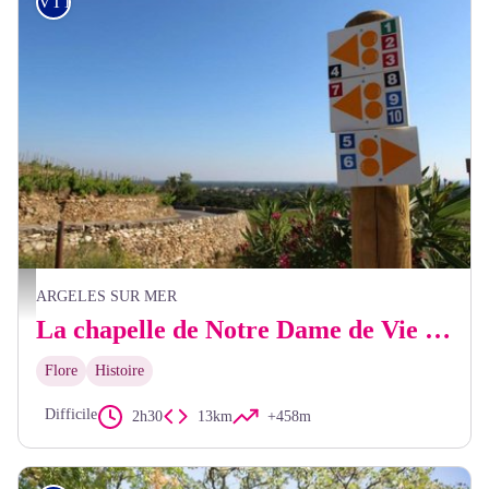
VTT
Signalétique VTT - Mairie d'Argelès-sur-Mer
ARGELES SUR MER
La chapelle de Notre Dame de Vie (VTT)
Flore
Histoire
Difficile
2h30
13km
+458m