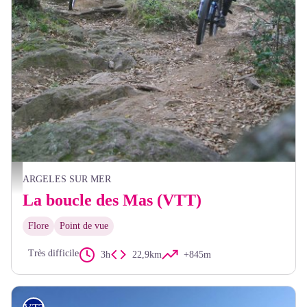
A proximité de la Chapelle Saint-Laurent - OMT Argeles sur mer
ARGELES SUR MER
La boucle des Mas (VTT)
Flore
Point de vue
Très difficile
3h
22,9km
+845m