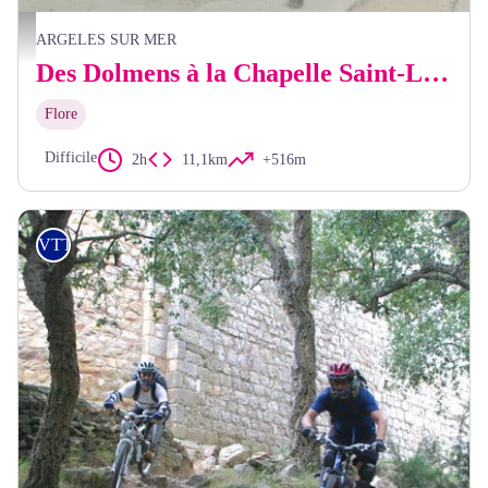
Panneau information Valmy - CCACVI
ARGELES SUR MER
Des Dolmens à la Chapelle Saint-Laurent (VTT)
Flore
Difficile
2h
11,1km
+516m
VTT