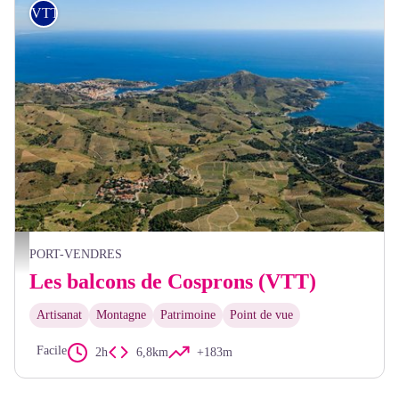
VTT
Vue aérienne de Cosprons - Frédéric Hédelin
PORT-VENDRES
Les balcons de Cosprons (VTT)
Artisanat
Montagne
Patrimoine
Point de vue
Facile
2h
6,8km
+183m