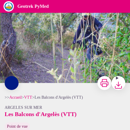
Les Balcons d'Argelès (VTT)
Geotrek PyMed
Prêt pour le départ - CCACVI
Imprimer
Télécharg
>>
Accueil
>
VTT
>
Les Balcons d'Argelès (VTT)
ARGELES SUR MER
Les Balcons d'Argelès (VTT)
Point de vue
Voir l'image en plein écran