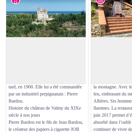
Château de Valmy
Stèle des Aviateurs
Le château de Valmy est une demeure
Ce lieu de mémoire
bourgeoise de style Art Nouveau, conçue
aviateurs disparus da
Voir l'image en plein écran
par l’architecte danois Viggo Dorph-
du 6 juin 1957. Ce jo
Petersen. La construction du château
banale mission d’exe
débute en 1888 et s’achève 12 ans plus
drame lorsque l’avio
tard, en 1900. Elle lui a été commandée
la montagne. Avec le
par un industriel perpignanais : Pierre
feu, embrasant du m
Bardou.
Albères. Six hommes 
Histoire du château de Valmy du XIXe
flammes. La restaurat
siècle à nos jours
juin 2017 permet d’év
Pierre Bardou est le fils de Jean Bardou,
absorbé dans l’oubli d
le créateur des papiers à cigarette JOB
continuer de vivre d