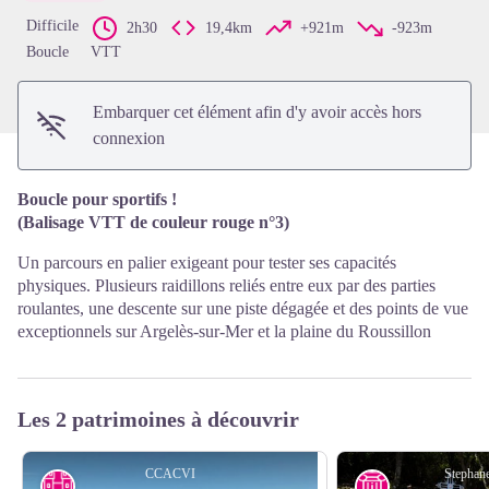
Difficile
2h30
19,4km
+921m
-923m
Boucle
VTT
Embarquer cet élément afin d'y avoir accès hors
connexion
Boucle pour sportifs !
(
Balisage VTT de couleur rouge n°3)
Un parcours en palier exigeant pour tester ses capacités
physiques. Plusieurs raidillons reliés entre eux par des parties
roulantes, une descente sur une piste dégagée et des points de vue
exceptionnels sur Argelès-sur-Mer et la plaine du Roussillon
Les 2 patrimoines à découvrir
CCACVI
Stephane
Patrimoine historique majeur
Histoire