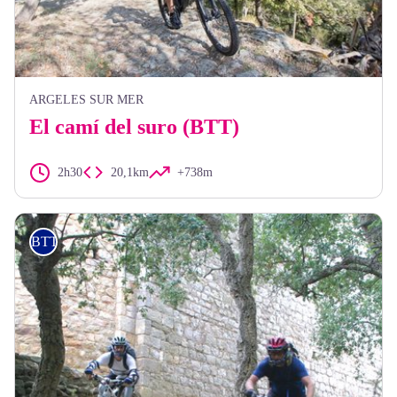
ARGELES SUR MER
El camí del suro (BTT)
2h30
20,1km
+738m
BTT