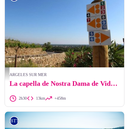
Signalétique VTT - Mairie d'Argelès-sur-Mer
ARGELES SUR MER
La capella de Nostra Dama de Vida (BTT)
2h30
13km
+458m
BTT