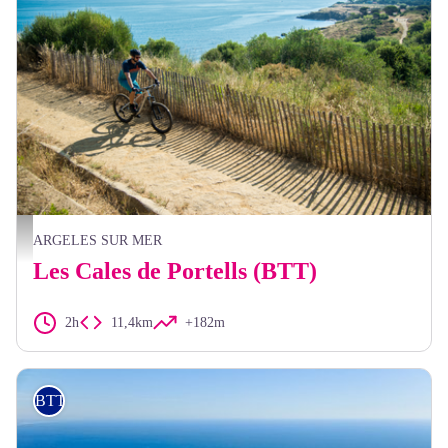
OMT Argeles sur mer
ARGELES SUR MER
Les Cales de Portells (BTT)
2h
11,4km
+182m
BTT