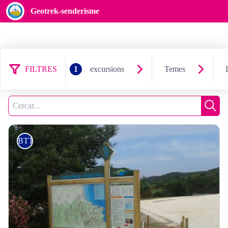
Geotrek-senderisme
FILTRES
1
excursions
Temes
7 resultats excursions: BTT
Filtrar
1
Cerca
Cerc
BTT