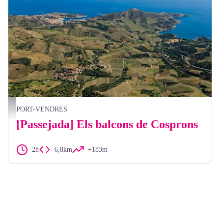
Vue aérienne de Cosprons - Frédéric Hédelin
PORT-VENDRES
[Passejada] Els balcons de Cosprons
2h
6,8km
+183m