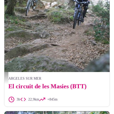
A proximité de la Chapelle Saint-Laurent - OMT Argeles sur mer
ARGELES SUR MER
El circuit de les Masies (BTT)
3h
22,9km
+845m