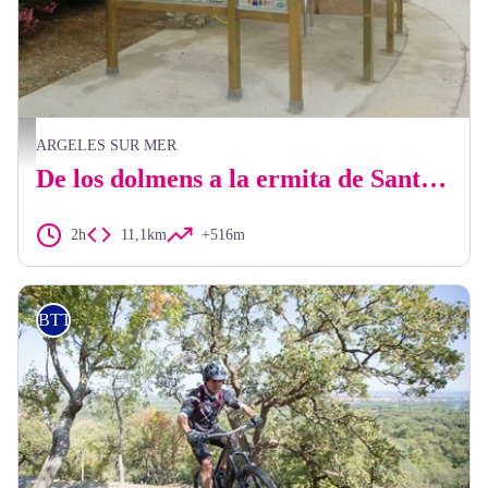
Panneau information Valmy - CCACVI
ARGELES SUR MER
De los dolmens a la ermita de Sant-Llorenç (BTT)
2h
11,1km
+516m
BTT