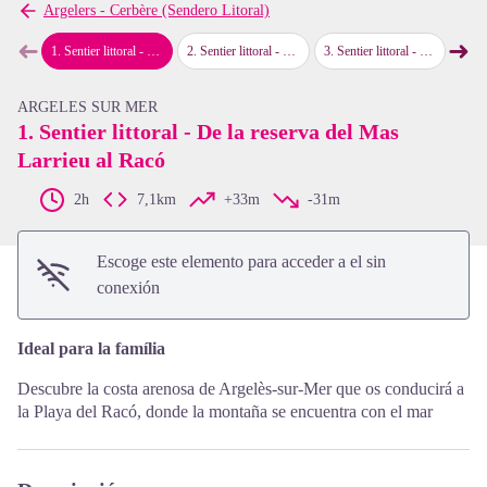
Argelers - Cerbère (Sendero Litoral)
➜
➜
1
.
Sentier littoral - De la reserva del Mas Larrieu al Racó
2
.
Sentier littoral - Del Racou a la Playa de l'Ouille
3
.
Sentier littoral - Sendero del Pla de las Forques
4
.
Sentie
map.drawer.prev
map
View picture in full screen
ARGELES SUR MER
1. Sentier littoral - De la reserva del Mas
Larrieu al Racó
2h
7,1km
+33m
-31m
Escoge este elemento para acceder a el sin
conexión
Ideal para la família
Descubre la costa arenosa de Argelès-sur-Mer que os conducirá a
la Playa del Racó, donde la montaña se encuentra con el mar