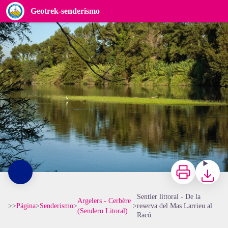
Sentier littoral - De la reserva del Mas Larrieu al Racó
Geotrek-senderismo
Les bords du Tech - CCACVI
Imprimir
Bajar
Sentier littoral - De la
Argelers - Cerbère
>>
Página
>
Senderismo
>
>
reserva del Mas Larrieu al
(Sendero Litoral)
Racó