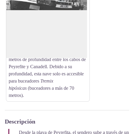
El José Illueca
En 1942 el armador de Las Palmas, José
Illueca compra el transatlántico
View picture in full screen
construido en 1922 y hundido en 1944
frente a Port-Vendres por cazas
británicos. Ahora se encuentra a 79
metros de profundidad entre los cabos de
Peyrefite y Canadell. Debido a su
profundidad, esta nave solo es accesible
para buceadores
Tremix
hipóxicas
(buceadores a más de 70
metros).
Descripción
Desde la playa de Peyrefita, el sendero sube a través de un