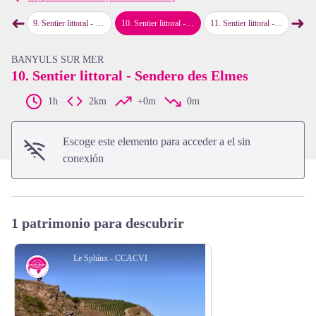
➜
➜
 Béar
9
.
Sentier littoral - La bahia de Paulilles
10
.
Sentier littoral - Sendero des Elmes
11
.
Sentier littoral - Travesía Banyuls-sur-Mer
12
.
Sent
map.drawer.prev
map
View picture in full screen
BANYULS SUR MER
10. Sentier littoral - Sendero des Elmes
1h
2km
+0m
0m
Escoge este elemento para acceder a el sin
conexión
1 patrimonio para descubrir
Le Sphinx - CCACVI