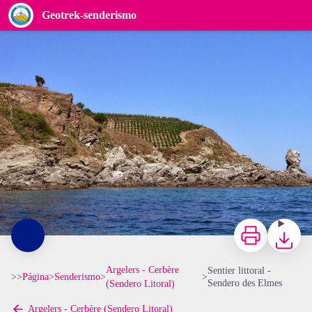
Sentier littoral - Sendero des Elmes
Geotrek-senderismo
Sphinx - CCACVI
Imprimir
Bajar
Argelers - Cerbère
Sentier littoral -
>>
Página
>
Senderismo
>
>
Sendero des Elmes
(Sendero Litoral)
Argelers - Cerbère (Sendero Litoral)