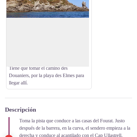
Sphinx
Cuando Egipto se invita a la Côte
Vermeille. Observe la costa y descubre
View picture in full screen
una auténtica esfinge... con un poco de
imaginación. Este punto ubicado cerca de
la playa des Elmes es un lugar hermoso.
Tiene que tomar el camino des
Douaniers, por la playa des Elmes para
llegar allí.
Descripción
Toma la pista que conduce a las casas del Fourat. Justo
después de la barrera, en la curva, el sendero empieza a la
derecha y conduce al acantilado con el Cap Ullastrell.