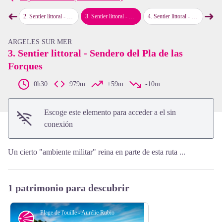
➜
➜
 al Racó
2
.
Sentier littoral - Del Racou a la Playa de l'Ouille
3
.
Sentier littoral - Sendero del Pla de las Forques
4
.
Sentier littoral - Travesía de Collioure
5
.
Senti
map.drawer.prev
map
View picture in full screen
ARGELES SUR MER
3. Sentier littoral - Sendero del Pla de las
Forques
0h30
979m
+59m
-10m
Escoge este elemento para acceder a el sin
conexión
Un cierto "ambiente militar" reina en parte de esta ruta ...
1 patrimonio para descubrir
Plage de l'ouille - Aurélie Rubio