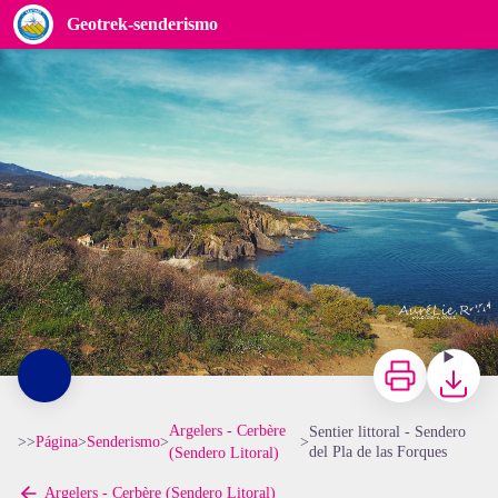
Sentier littoral - Sendero del Pla de las Forques
Geotrek-senderismo
Aurélie Rubio
Imprimir
Bajar
Argelers - Cerbère
Sentier littoral - Sendero
>>
Página
>
Senderismo
>
>
del Pla de las Forques
(Sendero Litoral)
Argelers - Cerbère (Sendero Litoral)