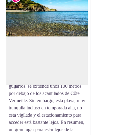
La Playa de Ouille
La playa de Ouille, entre Collioure y
Racou, es un verdadero paraíso. Esta
View picture in full screen
playa confidencial es frecuentada
principalmente por locales o clientes de
campings vecinos. Con sus pequeños
guijarros, se extiende unos 100 metros
por debajo de los acantilados de Côte
Vermeille. Sin embargo, esta playa, muy
tranquila incluso en temporada alta, no
está vigilada y el estacionamiento para
acceder está bastante lejos. En resumen,
un gran lugar para estar lejos de la