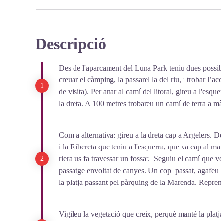
Descripció
Des de l'aparcament del Luna Park teniu dues possibil
creuar el càmping, la passarel la del riu, i trobar l’ac
de visita). Per anar al camí del litoral, gireu a l'esq
la dreta. A 100 metres trobareu un camí de terra a mà
Com a alternativa: gireu a la dreta cap a Argelers. De
i la Ribereta que teniu a l'esquerra, que va cap al 
riera us fa travessar un fossar. Seguiu el camí que 
passatge envoltat de canyes. Un cop passat, agafeu la
la platja passant pel pàrquing de la Marenda. Repreneu
Vigileu la vegetació que creix, perquè manté la pla