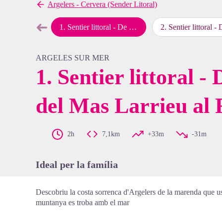
Argelers - Cervera (Sender Litoral)
➜
1
.
Sentier littoral - De la reserva del Mas Larrieu al Racó
2
.
Sentier littoral - Del Racó a la Platja de
map.drawer.prev
View pi
ARGELES SUR MER
1. Sentier littoral -
del Mas Larrieu al
2h
7,1km
+33m
-31m
Ideal per la família
Descobriu la costa sorrenca d'Argelers de la marenda que us 
muntanya es troba amb el mar