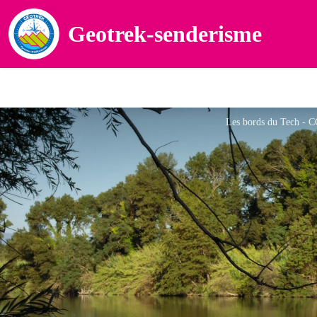
Geotrek-senderisme
Les bords du Tech -