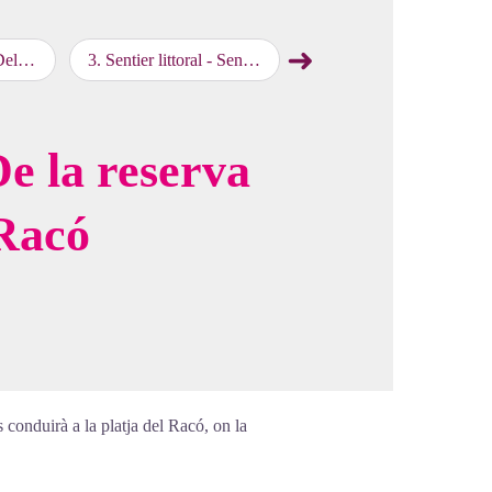
➜
 l’Olla
3
.
Sentier littoral - Sender del Pla de las Forques
4
.
Sentier littoral - Travessa de Cotlliure
map.drawer.next
cture in full screen
 De la reserva
 Racó
conduirà a la platja del Racó, on la