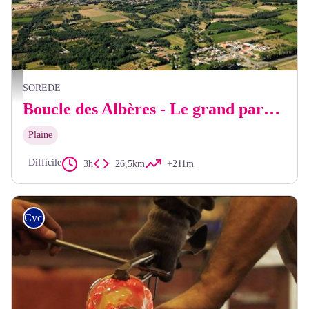
Frédéric Hédelin
SOREDE
Boucle des Albères - Le grand parcours
Plaine
Difficile
3h
26,5km
+211m
Cyclo