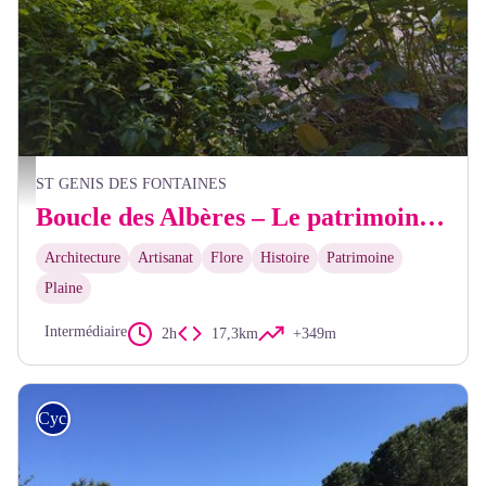
Elisabeth Coste
ST GENIS DES FONTAINES
Boucle des Albères – Le patrimoine retrouvé
Architecture
Artisanat
Flore
Histoire
Patrimoine
Plaine
Intermédiaire
2h
17,3km
+349m
Cyclo