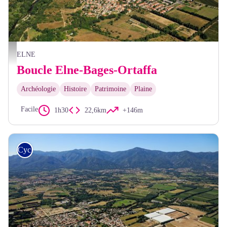
Ortaffa - Frédéric Hédelin
ELNE
Boucle Elne-Bages-Ortaffa
Archéologie
Histoire
Patrimoine
Plaine
Facile
1h30
22,6km
+146m
Cyclo