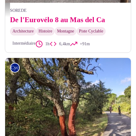
François-Xavier Hallé
SOREDE
De l'Eurovélo 8 au Mas del Ca
Architecture
Histoire
Montagne
Piste Cyclable
Intermédiaire
1h
6,4km
+91m
Cyclo