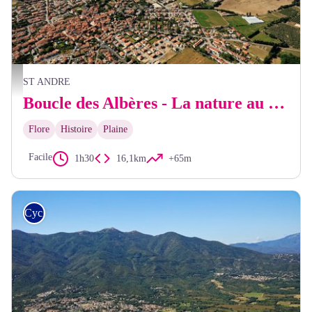
Frédéric Hédelin
ST ANDRE
Boucle des Albères - La nature au rendez-vous
Flore
Histoire
Plaine
Facile
1h30
16,1km
+65m
Cyclo