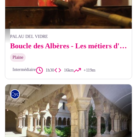
OTI
PALAU DEL VIDRE
Boucle des Albères - Les métiers d'hier et d'aujourd'hui
Plaine
Intermédiaire
1h30
16km
+119m
Cyclo