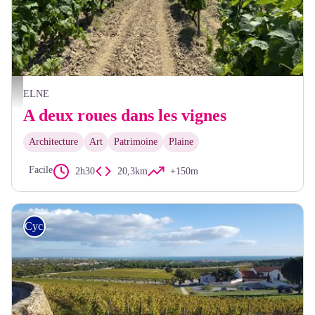
Les vignes - Elisa Rabou
ELNE
A deux roues dans les vignes
Architecture
Art
Patrimoine
Plaine
Facile
2h30
20,3km
+150m
Cyclo