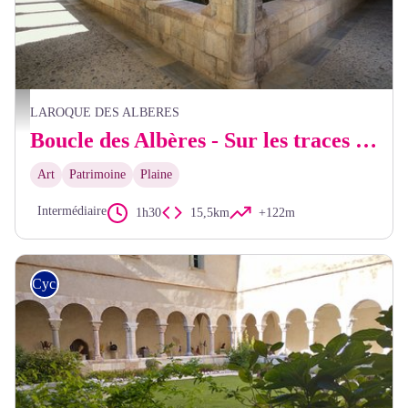
Frédéric Hédelin
LAROQUE DES ALBERES
Boucle des Albères - Sur les traces de l'art roman
Art
Patrimoine
Plaine
Intermédiaire
1h30
15,5km
+122m
Cyclo