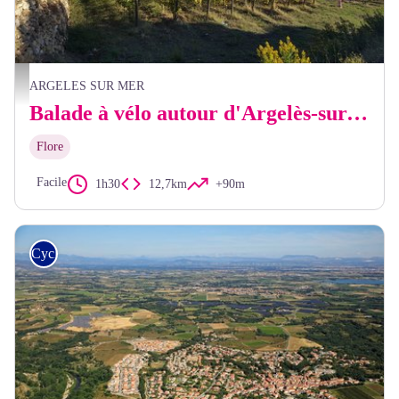
Vignes du Château de Valmy - CCACVI
ARGELES SUR MER
Balade à vélo autour d'Argelès-sur-Mer
Flore
Facile
1h30
12,7km
+90m
Cyclo