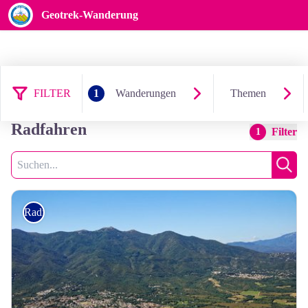
Geotrek-Wanderung
FILTER
1
Wanderungen
Themen
8 Ergebnis wanderungen:
Radfahren
Filter
1
Suche
Such
Radfahren