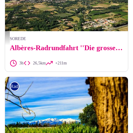
Frédéric Hédelin
SOREDE
Albères-Radrundfahrt ''Die grosse Radtour''
3h
26,5km
+211m
Radfahren