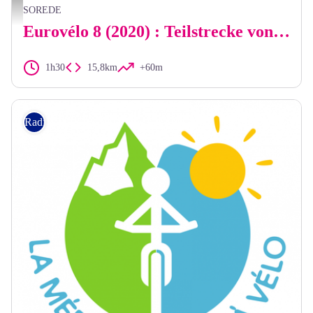
Eurovélo 8 - OTI
SOREDE
Eurovélo 8 (2020) : Teilstrecke von Sorède nach Argelès-sur-Mer
1h30
15,8km
+60m
Radfahren