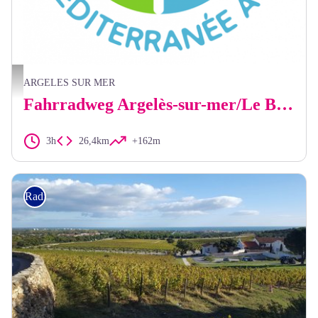
www.lamediterraneeavelo.org
ARGELES SUR MER
Fahrradweg Argelès-sur-mer/Le Boulou
3h
26,4km
+162m
Radfahren