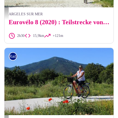
Stephane Ferrer
ARGELES SUR MER
Eurovélo 8 (2020) : Teilstrecke von Argelès-sur-Mer nach Sorède
2h30
15,9km
+121m
Radfahren