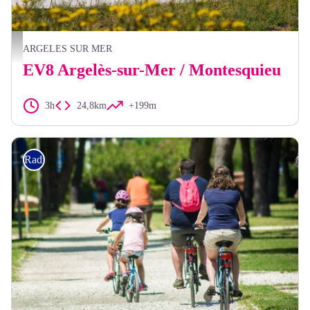
OTI
ARGELES SUR MER
EV8 Argelès-sur-Mer / Montesquieu
3h
24,8km
+199m
Radfahren