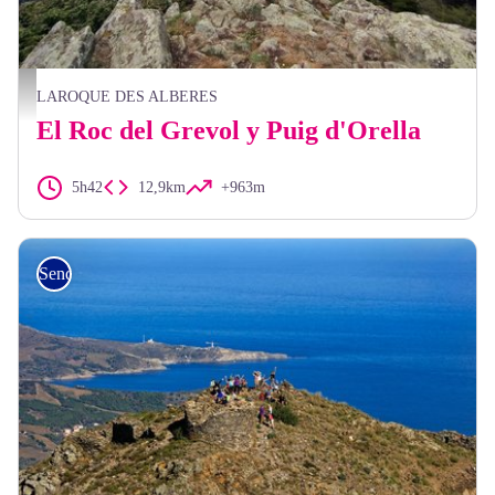
Elisabeth Coste
LAROQUE DES ALBERES
El Roc del Grevol y Puig d'Orella
5h42
12,9km
+963m
Senderismo