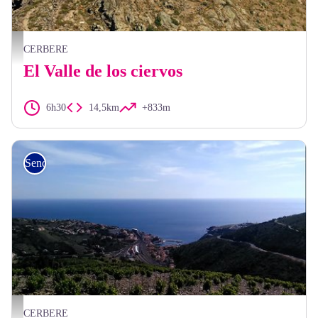
Frédéric Hédelin
CERBERE
El Valle de los ciervos
6h30
14,5km
+833m
Senderismo
CCACVI
CERBERE