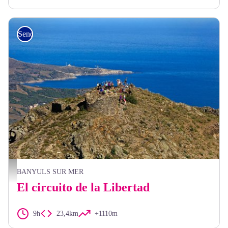
Senderismo
Vue de la Tour de Querroig - Frédéric Hédelin
BANYULS SUR MER
El circuito de la Libertad
9h
23,4km
+1110m