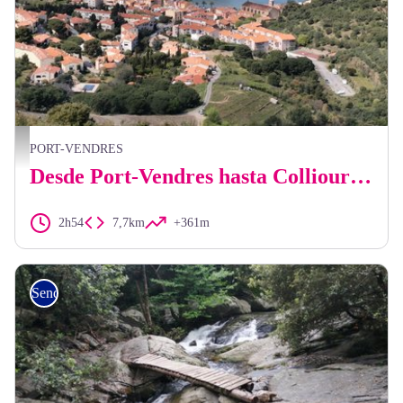
Elisabeth Coste
PORT-VENDRES
Desde Port-Vendres hasta Collioure pasando por el Fort Saint-Elme
2h54
7,7km
+361m
Senderismo