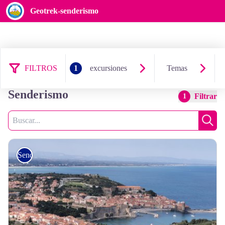
Geotrek-senderismo
FILTROS
1
excursiones
Temas
61 resultados excursiones:
Senderismo
Filtrar
1
Busca
Busc
Senderismo