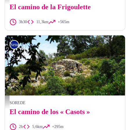
El camino de la Frigoulette
3h30
11,3km
+565m
Senderismo
OTI
SOREDE
El camino de los « Casots »
2h
5,6km
+295m