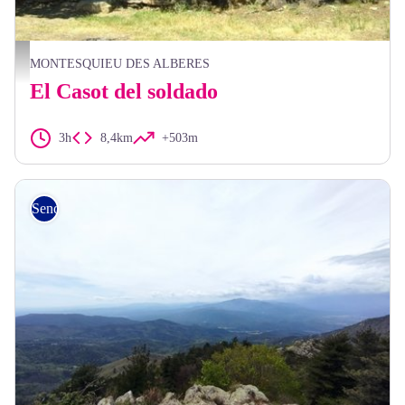
Casot du soldat - Montesquieu
MONTESQUIEU DES ALBERES
El Casot del soldado
3h
8,4km
+503m
Senderismo