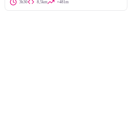
3h30
8,5km
+481m