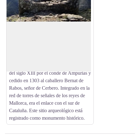
Tour de Querroig
Las ruinas de la fortaleza de Querroig se
encuentran a 670 metros de altitud entre
View picture in full screen
los municipios de Banyuls-sur-Mer,
Cerbere y Portbou. Los restos son los de
un castillo medieval construido a finales
del siglo XIII por el conde de Ampurias y
cedido en 1303 al caballero Bernat de
Rabos, señor de Cerbero. Integrado en la
red de torres de señales de los reyes de
Mallorca, era el enlace con el sur de
Cataluña. Este sitio arqueológico está
registrado como monumento histórico.