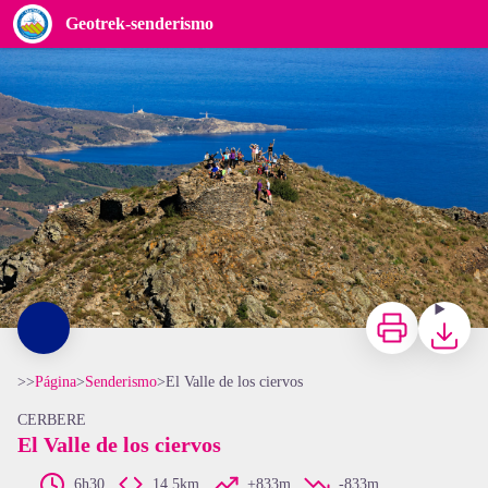
El Valle de los ciervos
Geotrek-senderismo
Frédéric Hédelin
Imprimir
Bajar
>>
Página
>
Senderismo
>
El Valle de los ciervos
CERBERE
El Valle de los ciervos
6h30
14,5km
+833m
-833m