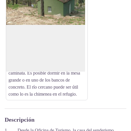
Casot del Guarda
Esta cabaña de resumen se encuentra a
533 metros sobre el nivel del mar. Con su
View picture in full screen
mesa de concreto y la oportunidad de
hacer un picnic al aire libre, será un lugar
perfecto para descansar durante su
caminata. Es posible dormir en la mesa
grande o en uno de los bancos de
concreto. El río cercano puede ser útil
como lo es la chimenea en el refugio.
Descripción
1. Desde la Oficina de Turismo, la casa del senderismo,