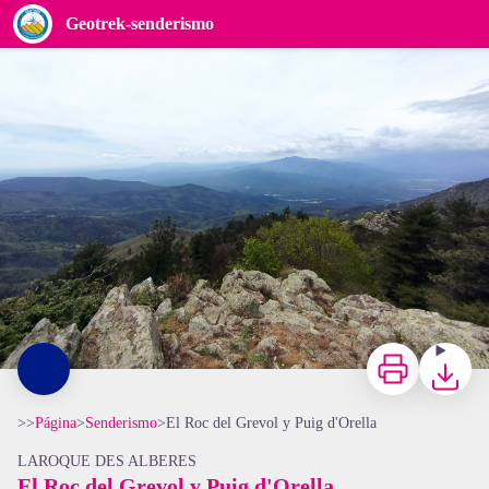
El Roc del Grevol y Puig d'Orella
Geotrek-senderismo
Elisabeth Coste
Imprimir
Bajar
>>
Página
>
Senderismo
>
El Roc del Grevol y Puig d'Orella
LAROQUE DES ALBERES
El Roc del Grevol y Puig d'Orella