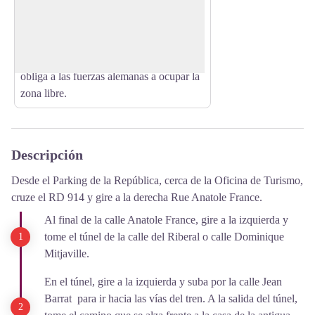
Mundial. Elemento constitutivo del frente
View picture in full screen
fortificado mediterráneo realizado por las
fuerzas alemanas en 1942 en respuesta al
desembarco en el norte de África que
obliga a las fuerzas alemanas a ocupar la
zona libre.
Descripción
Desde el Parking de la República, cerca de la Oficina de Turismo,
cruze el RD 914 y gire a la derecha Rue Anatole France.
Al final de la calle Anatole France, gire a la izquierda y
tome el túnel de la calle del Riberal o calle Dominique
Mitjaville.
En el túnel, gire a la izquierda y suba por la calle Jean
Barrat para ir hacia las vías del tren. A la salida del túnel,