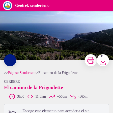
El camino de la Frigoulette
Geotrek-senderismo
CCACVI
Imprimir
Bajar
>>
Página
>
Senderismo
>
El camino de la Frigoulette
CERBERE
El camino de la Frigoulette
View picture in full screen
3h30
11,3km
+565m
-565m
Escoge este elemento para acceder a el sin