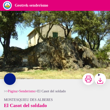
El Casot del soldado
Geotrek-senderismo
Casot du soldat - Montesquieu
Imprimir
Bajar
>>
Página
>
Senderismo
>
El Casot del soldado
MONTESQUIEU DES ALBERES
El Casot del soldado