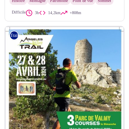
Histoire
Montagne
Patrimoine
Point de vue
Sommet
Difficile
3h
14,2km
+808m
Trail