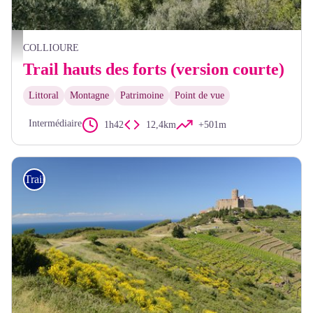
Vue sur la baie de Collioure - Babeth Coste
COLLIOURE
Trail hauts des forts (version courte)
Littoral
Montagne
Patrimoine
Point de vue
Intermédiaire
1h42
12,4km
+501m
Trail