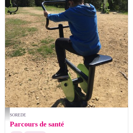
François-Xavier Hallé
SOREDE
Parcours de santé