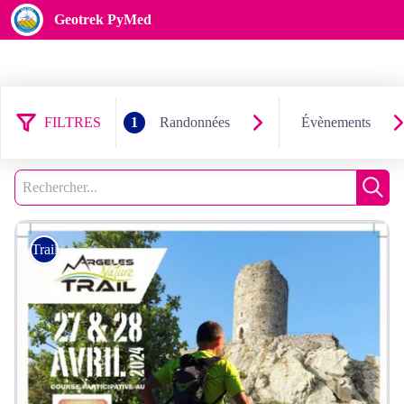
Geotrek PyMed
FILTRES
1
Randonnées
Évènements
11 résultats randonnées : Trail
Filtrer
1
Recherche
Rech
Trail