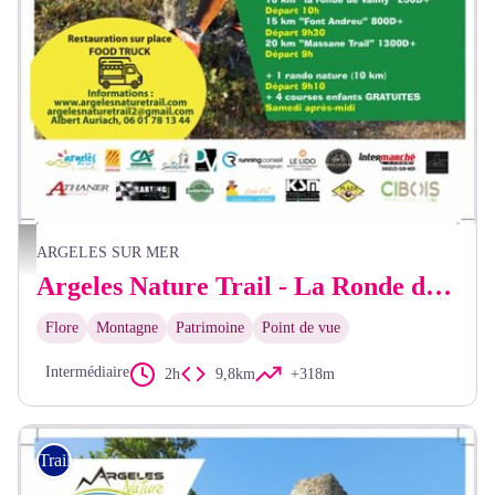
ANT2024
ARGELES SUR MER
Argeles Nature Trail - La Ronde de Valmy
Flore
Montagne
Patrimoine
Point de vue
Intermédiaire
2h
9,8km
+318m
Trail