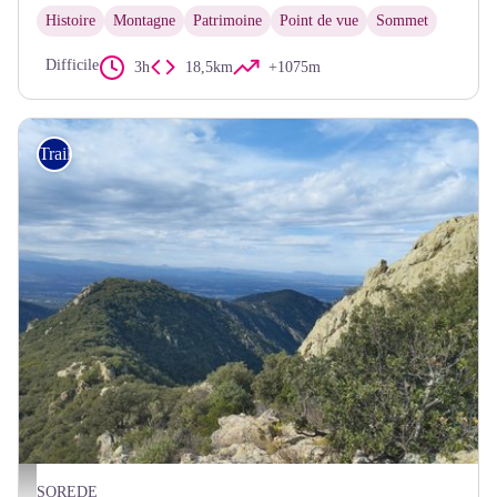
Histoire
Montagne
Patrimoine
Point de vue
Sommet
Difficile
3h
18,5km
+1075m
Trail
Elisabeth Coste
SOREDE