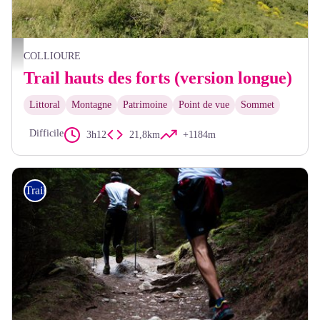
Fort Saint Elme - Noah Diaz
COLLIOURE
Trail hauts des forts (version longue)
Littoral
Montagne
Patrimoine
Point de vue
Sommet
Difficile
3h12
21,8km
+1184m
Trail