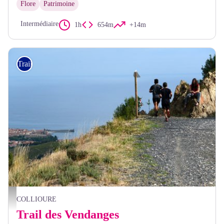
Flore
Patrimoine
Intermédiaire
1h
654m
+14m
Trail
Hugues Argences
COLLIOURE
Trail des Vendanges