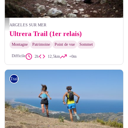
StockSnap_SA83WAUPEP
ARGELES SUR MER
Ultrera Trail (1er relais)
Montagne
Patrimoine
Point de vue
Sommet
Difficile
2h
12,5km
+0m
Trail