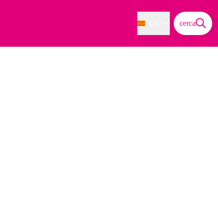
CA
cerca