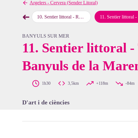
Argelers - Cervera (Sender Litoral)
➜
 Cala de Polilles
10
.
Sentier littoral - Ruta dels Elms
11
.
Sentier littoral - Travessa de Banyuls de la 
map.drawer.prev
View pi
BANYULS SUR MER
11. Sentier littoral 
Banyuls de la Mare
1h30
3,5km
+118m
-84m
D'art i de ciències