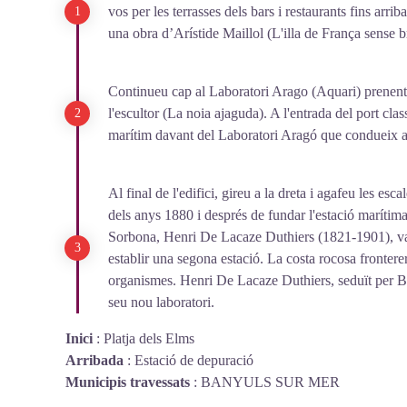
vos per les terrasses dels bars i restaurants fins arr
una obra d’Arístide Maillol (L'illa de França sense b
Continueu cap al Laboratori Arago (Aquari) prenent
l'escultor (La noia ajaguda). A l'entrada del port clas
marítim davant del Laboratori Aragó que condueix a 
Al final de l'edifici, gireu a la dreta i agafeu les e
dels anys 1880 i després de fundar l'estació marítim
Sorbona, Henri De Lacaze Duthiers (1821-1901), va d
establir una segona estació. La costa rocosa fronterera
organismes. Henri De Lacaze Duthiers, seduït per Ba
seu nou laboratori.
Inici
:
Platja dels Elms
Arribada
:
Estació de depuració
Municipis travessats
:
BANYULS SUR MER