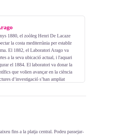
Arago
 anys 1880, el zoòleg Henri De Lacaze
ctar la costa mediterrània per establir
ima. El 1882, el Laboratori Arago va
rtes a la seva ubicació actual, i l'aquari
gurar el 1884. El laboratori va donar la
tífics que volien avançar en la ciència
ctures d’investigació s’han ampliat
dors que van contribuir al
ixeu fins a la platja central. Podeu passejar-