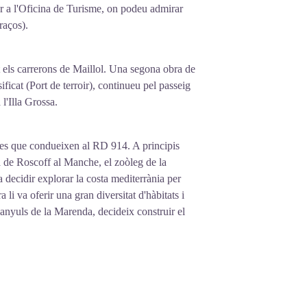
ibar a l'Oficina de Turisme, on podeu admirar
raços).
 els carrerons de Maillol. Una segona obra de
sificat (Port de terroir), continueu pel passeig
l'Illa Grossa.
scales que condueixen al RD 914. A principis
a de Roscoff al Manche, el zoòleg de la
ecidir explorar la costa mediterrània per
 li va oferir una gran diversitat d'hàbitats i
nyuls de la Marenda, decideix construir el