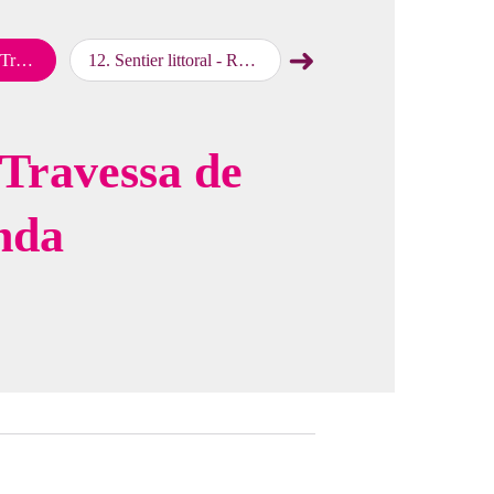
➜
Marenda
12
.
Sentier littoral - Ruta de la reserva marina 1
13
.
Sentier littoral - Ruta de la reserva marina 2
map.drawer.next
cture in full screen
- Travessa de
nda