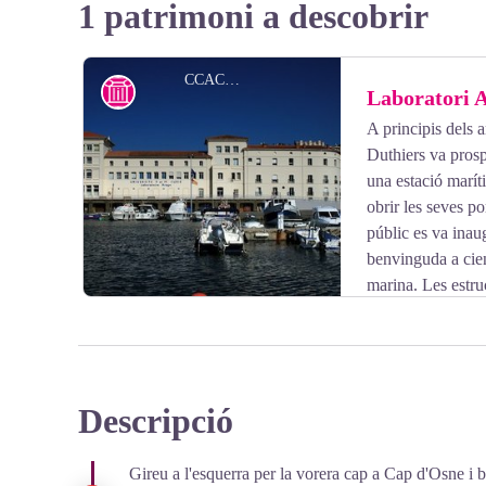
1 patrimoni a descobrir
CCACVI
Laboratori 
A principis dels
Duthiers va prospe
una estació marít
obrir les seves po
públic es va inau
benvinguda a cien
marina. Les estru
periòdicament per donar la benvinguda a nous investiga
reconeixement del laboratori.
Descripció
View picture in full screen
Gireu a l'esquerra per la vorera cap a Cap d'Osne i ba