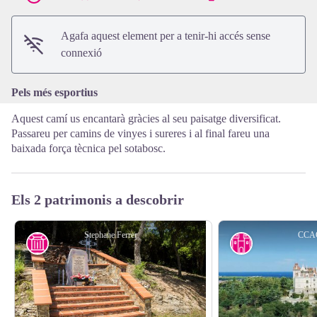
View picture in full screen
Agafa aquest element per a tenir-hi accés sense
connexió
Pels més esportius
Aquest camí us encantarà gràcies al seu paisatge diversificat.
Passareu per camins de vinyes i sureres i al final fareu una
baixada força tècnica pel sotabosc.
Els 2 patrimonis a descobrir
Stephane Ferrer
CCA