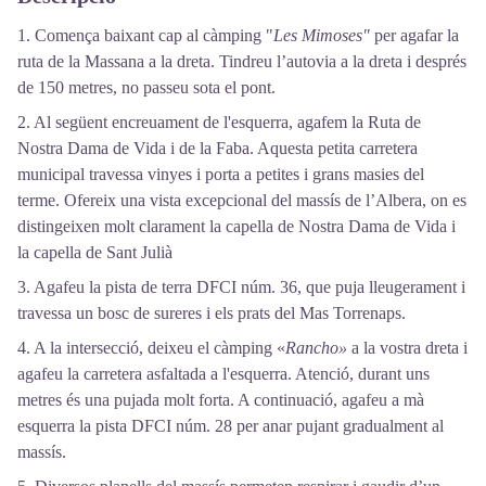
1. Comença baixant cap al càmping "
Les Mimoses"
per agafar la
ruta de la Massana a la dreta. Tindreu l’autovia a la dreta i després
de 150 metres, no passeu sota el pont.
2. Al següent encreuament de l'esquerra, agafem la Ruta de
Nostra Dama de Vida i de la Faba. Aquesta petita carretera
municipal travessa vinyes i porta a petites i grans masies del
terme. Ofereix una vista excepcional del massís de l’Albera, on es
distingeixen molt clarament la capella de Nostra Dama de Vida i
la capella de Sant Julià
3. Agafeu la pista de terra DFCI núm. 36, que puja lleugerament i
travessa un bosc de sureres i els prats del Mas Torrenaps.
4. A la intersecció, deixeu el càmping «
Rancho»
a la vostra dreta i
agafeu la carretera asfaltada a l'esquerra. Atenció, durant uns
metres és una pujada molt forta. A continuació, agafeu a mà
esquerra la pista DFCI núm. 28 per anar pujant gradualment al
massís.