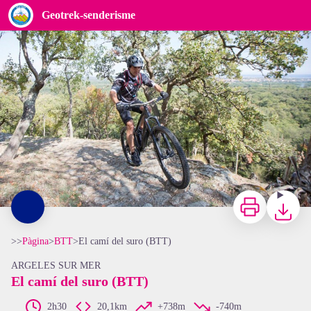
El camí del suro (BTT)
Geotrek-senderisme
Imprimir
Baixar
>>
Pàgina
>
BTT
>
El camí del suro (BTT)
ARGELES SUR MER
El camí del suro (BTT)
2h30
20,1km
+738m
-740m