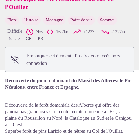
l'Ouillat
Flore
Histoire
Montagne
Point de vue
Sommet
Voir l'image en plein écran
Difficile
7h6
16,7km
+1227m
-1227m
Boucle
GR
PR
Embarquer cet élément afin d'y avoir accès hors
connexion
Découverte du point culminant du Massif des Albères: le Pic
Néoulous, entre France et Espagne.
Découverte de la forêt domaniale des Albères qui offre des
panoramas grandioses sur la côte méditerranéenne à l'Est, la
plaine du Roussillon au Nord, la Catalogne au Sud et le Canigou
à l'Ouest.
Superbe forêt de pins Laricio et de hêtres au Col de l'Ouillat.