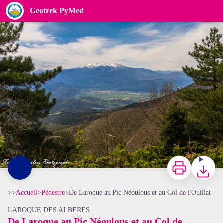
De Laroque au Pic Néoulous et au Col de l'Ouillat
Geotrek PyMed
Francis Langlois
Imprimer
Télécharg
>>
Accueil
>
Pédestre
>
De Laroque au Pic Néoulous et au Col de l'Ouillat
LAROQUE DES ALBERES
De Laroque au Pic Néoulous et au Col de