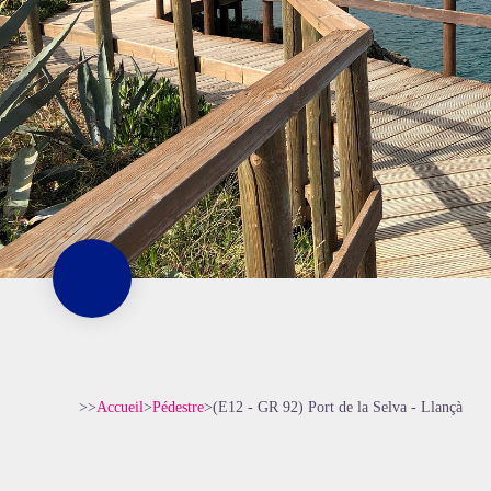
>>
Accueil
>
Pédestre
>
(E12 - GR 92) Port de la Selva - Llançà