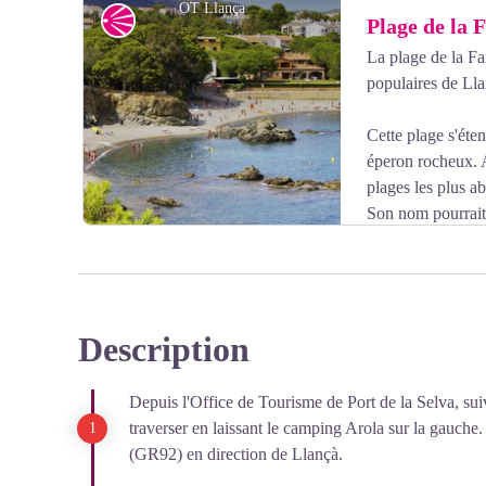
OT Llança
Point de vue
Plage de la F
La plage de la Far
populaires de Lla
Voir l'image en plein écran
Cette plage s'éte
éperon rocheux. A
plages les plus ab
Son nom pourrait 
lumière pour attirer le poission bleu (ce qui pourrait s'
l'on connait très bien sur la Côte Vermeille.
Douches et Toilettes accessibles.
Description
Voir l'image en plein écran
Depuis l'Office de Tourisme de Port de la Selva, suiv
traverser en laissant le camping Arola sur la gauche
(GR92) en direction de Llançà.