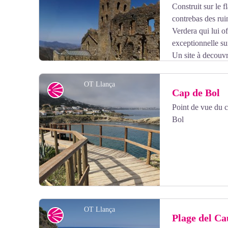
Construit sur le 
contrebas des rui
Verdera qui lui of
exceptionnelle su
Un site à decouvr
Visite possible (entrée payante)
Plus d'informations
OT Llança
Point de vue
Cap de Bol
Point de vue du 
Bol
Voir l'image en plein écran
OT Llança
Point de vue
Plage del Ca