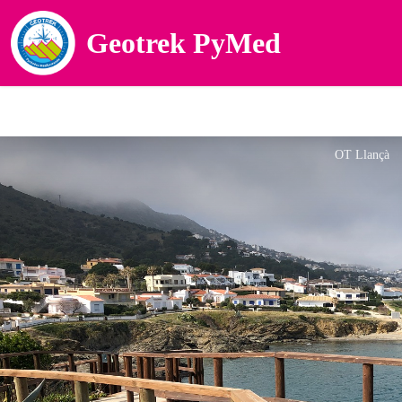
Geotrek PyMed
OT Llançà