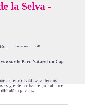
e la Selva -
image en plein écran
Traversée
GR
-196m
e vue sur le Parc Naturel du Cap
re criques, récifs, falaises et éléments
us les types de marcheurs et particulièrement
difficulté du parcours.