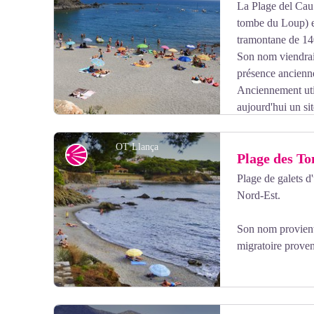
La Plage del Cau 
tombe du Loup) es
Voir l'image en plein écran
tramontane de 14
Son nom viendrait
présence ancienne
Anciennement util
aujourd'hui un si
OT Llança
Point de vue
Plage des To
Plage de galets d
Nord-Est.
Voir l'image en plein écran
Son nom provient 
migratoire proven