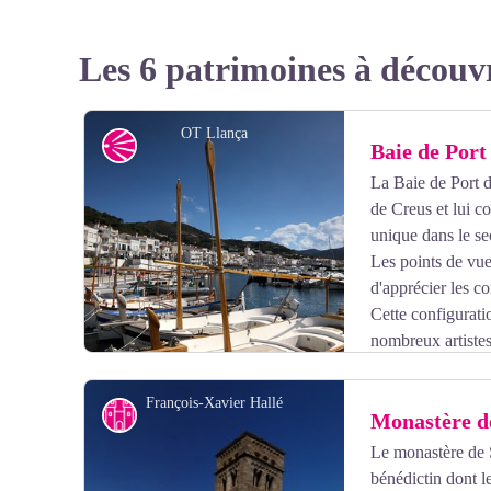
Les 6 patrimoines à découv
OT Llança
Point de vue
Baie de Port 
La Baie de Port d
de Creus et lui c
unique dans le se
Les points de vu
d'apprécier les c
Cette configuratio
nombreux artistes,
François-Xavier Hallé
Patrimoine historique majeur
Monastère d
Le monastère de 
bénédictin dont l
Voir l'image en plein écran