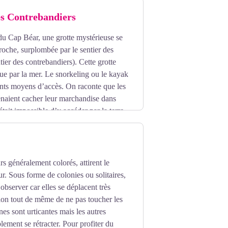
es Contrebandiers
 du Cap Béar, une grotte mystérieuse se
roche, surplombée par le sentier des
tier des contrebandiers). Cette grotte
que par la mer. Le snorkeling ou le kayak
ents moyens d’accès. On raconte que les
enaient cacher leur marchandise dans
 était impossible d’y accéder par la terre,
erver ces trésors à l’abri des douaniers.
s généralement colorés, attirent le
r. Sous forme de colonies ou solitaires,
s observer car elles se déplacent très
ion tout de même de ne pas toucher les
nes sont urticantes mais les autres
lement se rétracter. Pour profiter du