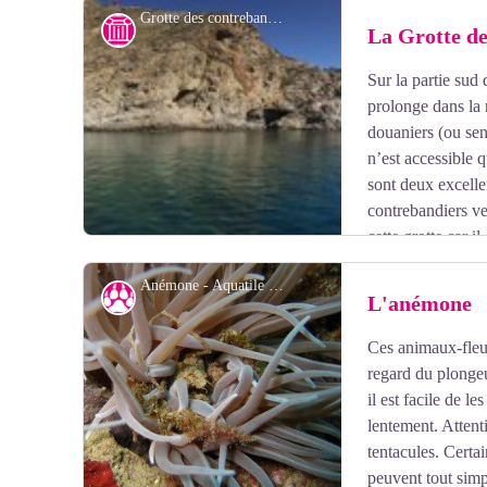
Grotte des contrebandiers - Plongée Port-Vendres
Histoire
La Grotte d
Sur la partie sud
prolonge dans la 
douaniers (ou sen
n’est accessible 
sont deux excell
contrebandiers v
cette grotte car il
les forts vents et courants de l’hiver permettant de cons
Anémone - Aquatile plongée
Faune
L'anémone
Ces animaux-fleur
Voir l'image en plein écran
regard du plongeu
il est facile de le
lentement. Attent
tentacules. Certai
peuvent tout simp