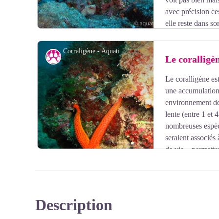
avec précision ce
elle reste dans so
rarement en pleine eau, mais au détour d'un rocher vous
Corraligène - Aquatile plongée
Faune
Le coralligè
Le coralligène es
Voir l'image en plein écran
une accumulation 
environnement de 
lente (entre 1 et
nombreuses espèc
seraient associés 
de vie » permett
faune et la flore (F.Brun - Le Roussillon Sous-marin 
Description
Voir l'image en plein écran