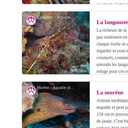
spectacle, éviter
Roussillon Sous-marin - Ed.GAP).
Langouste - Aquatile plongée
Faune
La langouste
La richesse de la
pas seulement en 
Voir l'image en plein écran
chaque roche se c
regarder et vous
crustacés, comme 
entendu les lango
refuge pour ces e
Murène - Aquatile plongée
Faune
La murène
Animal mythique,
inquiète et peut 
Voir l'image en plein écran
150 cm et pouvant
de jaune. C'est bi
voit pas bien mai