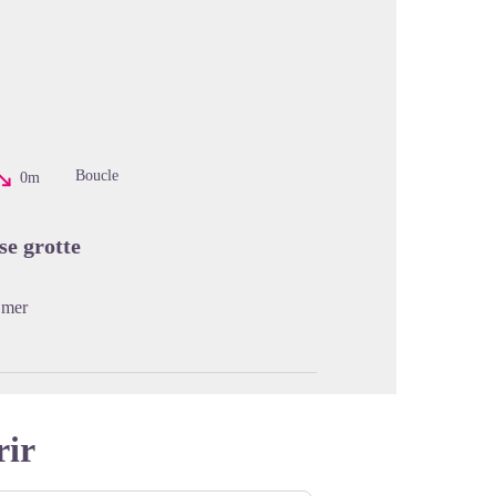
image en plein écran
Boucle
0m
se grotte
 mer
rir