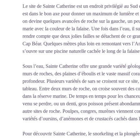
Le site de Sainte Catherine est un endroit privilégié au Sud
est dans le bon axe pour donner un maximum de lumière et rév
on devine quelques avancées de roche sur la gauche, un peu
marie avec la couleur de la falaise. Une fois dans l’eau, il su
rendre compte que deux jolies failles se détachent de ce g
Cap Béar. Quelques mètres plus loin en remontant vers l’Ans
s’ouvre sur une piscine naturelle cachée le long de la falaise
Sous l’eau, Sainte Catherine offre une grande variété géologiq
murs de roches, des plaines d’éboulis et le vaste massif cor
profondeur. Plusieurs variétés de sars se croisent sur ce sit
tableau. Entre deux murs de roche, on croise souvent des co
dans la réserve marine. De temps en temps pour les chanceux,
venu se perdre, ou un denti, gros poisson présent abondammen
autre sites de roche. Poulpes, congres, murènes viennent com
variétés d’oursins, d’anémones et de crustacés cachés dans le
Pour découvrir Sainte Catherine, le snorkeling et la plongée