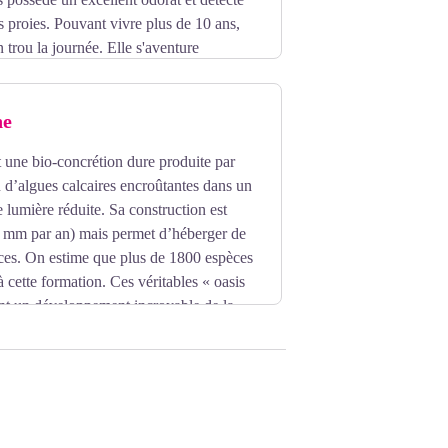
s proies. Pouvant vivre plus de 10 ans,
n trou la journée. Elle s'aventure
 pourriez bien la surprendre.
ne
t une bio-concrétion dure produite par
d’algues calcaires encroûtantes dans un
lumière réduite. Sa construction est
 4 mm par an) mais permet d’héberger de
es. On estime que plus de 1800 espèces
à cette formation. Ces véritables « oasis
ent un développement incroyable de la
- Ed.GAP).