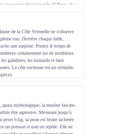
 de vous approcher trop près (F.Brun - Le
 faune de la Côte Vermeille ne s'observe
pleine eau. Derrière chaque faille,
ache une surprise. Prenez le temps de
 tomberez certainement sur de nombreux
les galathées, les homards et bien
ustes. La côte rocheuse est un véritable
spèces.
 quasi mythologique, la murène fascine,
parfois être agressive. Mesurant jusqu’à
 peser 6 kg, sa peau est brune tachetée
en un poisson et non un reptile. Elle ne
s possède un excellent odorat et détecte