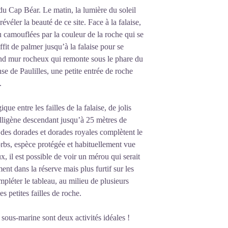
 du Cap Béar. Le matin, la lumière du soleil
éler la beauté de ce site. Face à la falaise,
 camouflées par la couleur de la roche qui se
ffit de palmer jusqu’à la falaise pour se
rand mur rocheux qui remonte sous le phare du
e de Paulilles, une petite entrée de roche
.
ue entre les failles de la falaise, de jolis
alligène descendant jusqu’à 25 mètres de
e, des dorades et dorades royales complètent le
rbs, espèce protégée et habituellement vue
 il est possible de voir un mérou qui serait
t dans la réserve mais plus furtif sur les
pléter le tableau, au milieu de plusieurs
s petites failles de roche.
 sous-marine sont deux activités idéales !