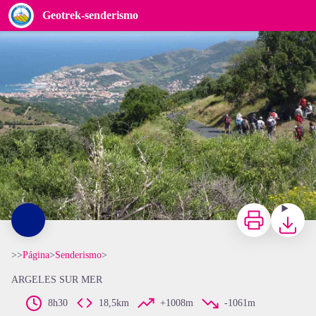
Geotrek-senderismo
col des gascons - elcoste
Imprimir
Bajar
>>
Página
>
Senderismo
>
ARGELES SUR MER
8h30
18,5km
+1008m
-1061m