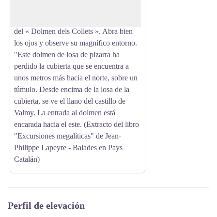
por el Dolmen de la « Cova de l’Alarb »,
y después llegarán directamente a la zona
del « Dolmen dels Collets ». Abra bien
los ojos y observe su magnífico entorno.
"Este dolmen de losa de pizarra ha
perdido la cubierta que se encuentra a
unos metros más hacia el norte, sobre un
túmulo. Desde encima de la losa de la
cubierta, se ve el llano del castillo de
Valmy. La entrada al dolmen está
encarada hacia el este. (Extracto del libro
"Excursiones megalíticas" de Jean-
Philippe Lapeyre - Balades en Pays
Catalán)
Perfil de elevación