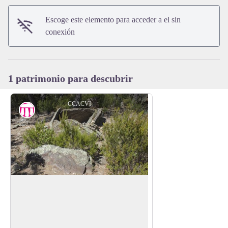
View picture in full screen
Escoge este elemento para acceder a el sin
conexión
1 patrimonio para descubrir
CCACVI
Dolmen dels Collets de Cotlliure
Encontrareis este dolmen en el camino
que conecta el castillo de Valmy con la
View picture in full screen
Torre de la Massana. Primero passarán