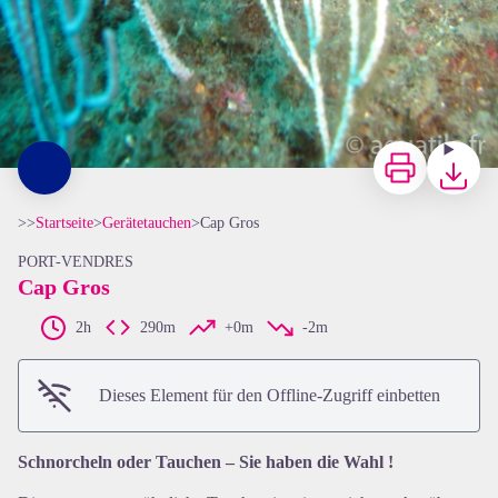
Zu drucken
Herunterl
>>
Startseite
>
Gerätetauchen
>
Cap Gros
PORT-VENDRES
Cap Gros
2h
290m
+0m
-2m
Dieses Element für den Offline-Zugriff einbetten
Schnorcheln oder Tauchen – Sie haben die Wahl !