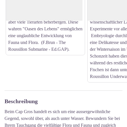
View picture in full screen
in einer Umgebung mit reduziertem
und sogar in der Nä
Lichteinfall. Ihr Wachstum ist langsam
Wasseroberfläche be
(zwischen 1 und 4 mm pro Jahr), können
lange Zeit die "wei
aber viele Tierarten beherbergen. Diese
wissenschaftlicher La
wahren "Oasen des Lebens" ermöglichen
Experimente vor all
eine unglaubliche Entwicklung von
Embryologie durchli
Fauna und Flora. (F.Brun - The
eine Delikatesse un
Roussillon Submarine - Ed.GAP).
der Wintersaison im
Schonzeit haben die
während des restlich
Fischen ist dann unt
Roussillon Underwa
Beschreibung
Beim Cap Gros handelt es sich um eine aussergewöhnliche
Gegend, sowohl über, als auch unter Wasser. Bewundern Sie bei
Ihrem Tauchgang die vielfältige Flora und Fauna und zugleich