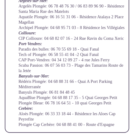
Argelès-sur-Mer:
Argelès Plongée: 06 78 48 76 30 / 06 83 89 96 90 - Résidence
Santa Maria Rue des Matelots
Aquatile Plongée: 06 16 51 31 06 - Résidence Atalaya 2 Place
Magellan
Archipel Plongée: 04 68 95 71 03 - 8 Résidence les Villégiales
Collioure:
CIP Collioure: 04 68 82 07 16 - 24 Rue Ravin du Coma Xeric
Port-Vendres:
Paradis des bulles: 06 70 55 69 18 - Quai Fanal
Tech of Plongée: 06 58 55 41 04 -2 Quai Fanal
CAP Port-Vendres: 04 34 12 09 27 - 4 rue Jules Ferry
Scuba Passion: 06 07 56 03 73 - Plage des Tamarins Route de
la Jetée
Banyuls-sur-Mer:
Rédéris Plongée: 04 68 88 31 66 - Quai A Port Parking
Méditerranée
Banyuls Plongée: 06 81 84 48 45
AquaBlue Plongée: 04 68 88 17 35 - 5 Quai Georges Petit
Plongée Bleue: 06 78 16 64 51 - 10 quai Georges Petit
Cerbère:
Aloès Plongée: 06 33 33 18 44 - Résidence les Aloes Cap
Peyrefite
Plongée Cap Cerbère: 04 68 88 41 00 - Route d'Espagne