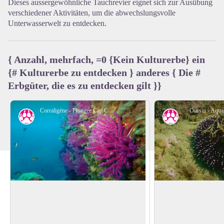
Dieses aussergewöhnliche Tauchrevier eignet sich zur Ausübung
View picture in full screen
verschiedener Aktivitäten, um die abwechslungsvolle
Unterwasserwelt zu entdecken.
{ Anzahl, mehrfach, =0 {Kein Kulturerbe} ein
{# Kulturerbe zu entdecken } anderes { Die #
Erbgüter, die es zu entdecken gilt }}
Corraligène - Plongée Cap Cerbère
Oursin - Aqua
Kalkhaltige Algen
Seeigel
Felder von Marinealgen formen sich
Obwohl sie Menschen
durch eine Ansammlung von Kalkalgen
sich Seeigel gut auf