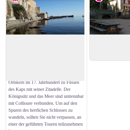
Royales Schloss von Collioure
Eremitage Notre D
Das im 13. Jahrhundert für den Hof der
Schattiger Picknickpl
Könige von Mallorca erbaute königliche
Einsiedelei
View picture in full screen
Schloss von Collioure steht seit 1922
unter Denkmalschutz. Es wurde
mehrmals erweitert und verdrängte den
Ortskern im 17. Jahrhundert zu Füssen
des Kaps mit seiner Zitadelle. Der
Königssitz und das Meer sind untrennbar
mit Collioure verbunden. Um auf den
Spuren des herrlichen Schlosses zu
wandeln, sollten Sie nicht verpassen, an
einer der geführten Touren teilzunehmen