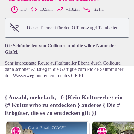
5h8
10,5km
+1182m
-221m
View picture in full screen
Dieses Element für den Offline-Zugriff einbetten
Die Schönheiten von Collioure und die wilde Natur der
Gipfel.
Sehr interessante Route auf kultureller Ebene durch Collioure,
dann schöner Aufstieg in die Garrigue zum Pic de Sailfort über
den Wasserweg und einen Teil des GR10.
{ Anzahl, mehrfach, =0 {Kein Kulturerbe} ein
{# Kulturerbe zu entdecken } anderes { Die #
Erbgüter, die es zu entdecken gilt }}
Château Royal - CCACVI
CCA