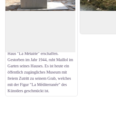
Das Museum Maillol
Puig del Torn
Der Künstler Aristide Maillol fertigte
Der Puig del Torn bef
seine ersten Arbeiten in Banyuls-sur-Mer.
Höhe von 664 Mete
View picture in full screen
Die Skulpturen weiblicher Körper mit
großzügigen Kurven, die ein großer
Erfolg waren, wurden hier in seinem
Haus "La Métairie" erschaffen.
Gestorben im Jahr 1944, ruht Maillol im
Garten seines Hauses. Es ist heute ein
öffentlich zugängliches Museum mit
freiem Zutritt zu seinem Grab, welches
mit der Figur "La Méditerranée" des
Künstlers geschmückt ist.