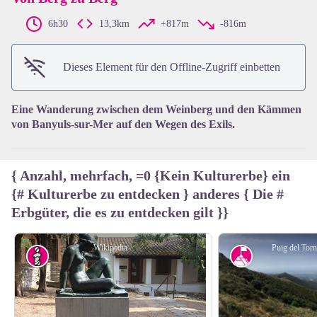
6h30
13,3km
+817m
-816m
View picture in full screen
Dieses Element für den Offline-Zugriff einbetten
Eine Wanderung zwischen dem Weinberg und den Kämmen
von Banyuls-sur-Mer auf den Wegen des Exils.
{ Anzahl, mehrfach, =0 {Kein Kulturerbe} ein
{# Kulturerbe zu entdecken } anderes { Die #
Erbgüter, die es zu entdecken gilt }}
Wikipedia
Puig del To