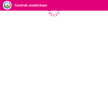
Geotrek-senderisme
Carregant