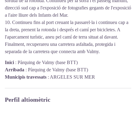
sortida de la rotonda. Continueu per la sorra i el passeig marítim,
direcció sud cap a l'exposició de fotografies gegants de l'exposició
a l'aire lliure dels Infants del Mar.
10. Continueu fins al port creuant la passarel·la i continueu cap a
la dreta, prenent la rotonda i després el camí per bicicletes. A
l'aparcament turístic, aneu pel camí de terra situat al davant.
Finalment, recuperareu una carretera asfaltada, protegida i
separada de la carretera que connecta amb Valmy.
Inici
:
Pàrquing de Valmy (base BTT)
Arribada
:
Pàrquing de Valmy (base BTT)
Municipis travessats
:
ARGELES SUR MER
Perfil altiomètric