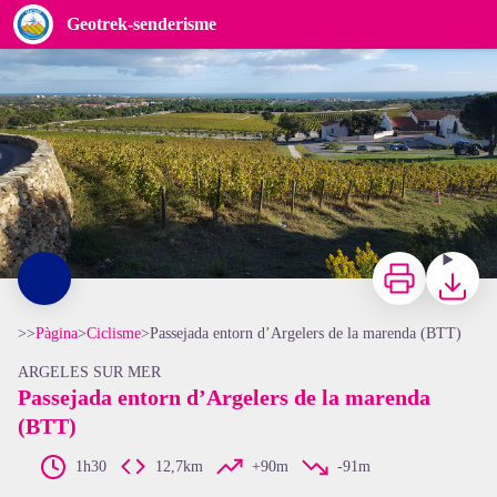
Passejada entorn d’Argelers de la marenda (BTT)
Geotrek-senderisme
Vignes du Château de Valmy - CCACVI
Imprimir
Baixar
>>
Pàgina
>
Ciclisme
>
Passejada entorn d’Argelers de la marenda (BTT)
ARGELES SUR MER
Passejada entorn d’Argelers de la marenda
(BTT)
View picture in full screen
1h30
12,7km
+90m
-91m