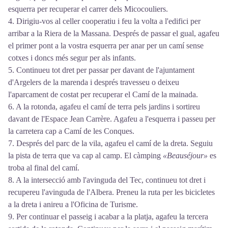
esquerra per recuperar el carrer dels Micocouliers.
4. Dirigiu-vos al celler cooperatiu i feu la volta a l'edifici per
arribar a la Riera de la Massana. Després de passar el gual, agafeu
el primer pont a la vostra esquerra per anar per un camí sense
cotxes i doncs més segur per als infants.
5. Continueu tot dret per passar per davant de l'ajuntament
d'Argelers de la marenda i després travesseu o deixeu
l'aparcament de costat per recuperar el Camí de la mainada.
6. A la rotonda, agafeu el camí de terra pels jardins i sortireu
davant de l'Espace Jean Carrère. Agafeu a l'esquerra i passeu per
la carretera cap a Camí de les Conques.
7. Després del parc de la vila, agafeu el camí de la dreta. Seguiu
la pista de terra que va cap al camp. El càmping
«Beauséjour»
es
troba al final del camí.
8. A la intersecció amb l'avinguda del Tec, continueu tot dret i
recupereu l'avinguda de l'Albera. Preneu la ruta per les bicicletes
a la dreta i anireu a l'Oficina de Turisme.
9. Per continuar el passeig i acabar a la platja, agafeu la tercera