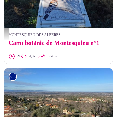
Elisabeth Coste
MONTESQUIEU DES ALBERES
Camí botànic de Montesquieu n°1
2h
4,9km
+270m
Senderisme