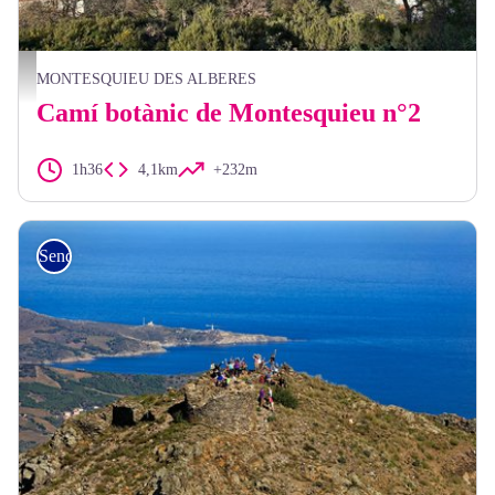
Elisabeth Coste
MONTESQUIEU DES ALBERES
Camí botànic de Montesquieu n°2
1h36
4,1km
+232m
Senderisme