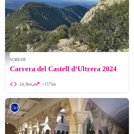
Elisabeth Coste
SOREDE
Carrera del Castell d’Ultrera 2024
24,3km
+1575m
Ciclisme