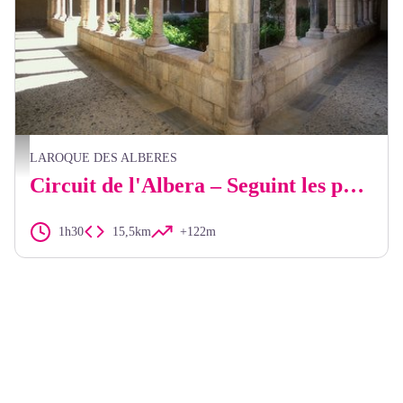
Frédéric Hédelin
LAROQUE DES ALBERES
Circuit de l'Albera – Seguint les petges de l'art romànic
1h30
15,5km
+122m