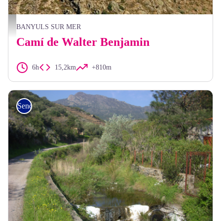
Frédéric Hédelin
BANYULS SUR MER
Camí de Walter Benjamin
6h
15,2km
+810m
Senderisme