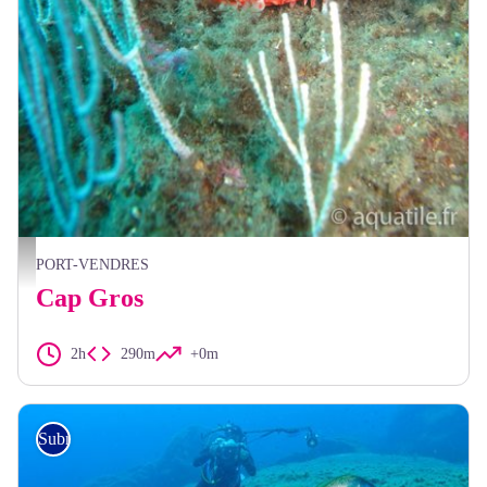
Chapon - Aquatile
PORT-VENDRES
Cap Gros
2h
290m
+0m
Submarinisme