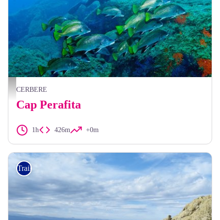
Cap Peyrefite - Plongée Cap Cerbère
CERBERE
Cap Perafita
1h
426m
+0m
Trail running