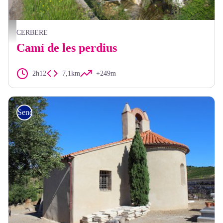
sentier des perdreaux - BIT Cerbère
CERBERE
Camí de les perdius
2h12
7,1km
+249m
Senderisme