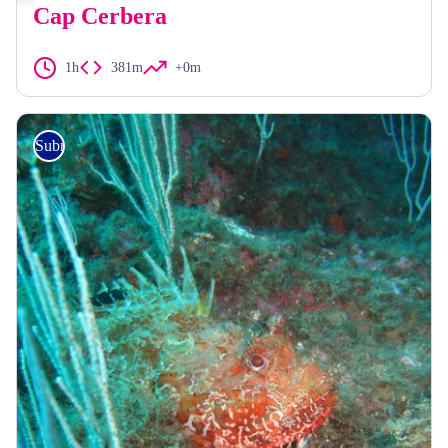
Cap Cerbera
1h
381m
+0m
Submarinisme