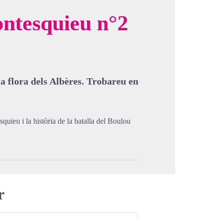
ntesquieu n°2
cture in full screen
la flora dels Albères. Trobareu en
quieu i la història de la batalla del Boulou
r