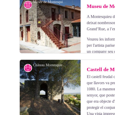
Musée de Montesquieu - OTI
Museu de M
A Montesquieu de
deixat nombrosos v
Grand’Rue, a l’en
Veureu les inform
per l'artista pari
un company seu de
està simbolitzada per un soldat de l'any II i la part de 
un enreixat de pàmpols sobre un fons estilitzat de l'esgl
Château Montesquieu - Mairie Montesquieu-des-Albères
Castell de 
El castell feudal 
que llavors va pr
View picture in full screen
1080. La masmorra
senyor, que poste
que era objecte d'
protegir el conju
Una vista impress