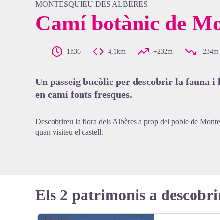
MONTESQUIEU DES ALBERES
Camí botànic de Mo
View pi
1h36
4,1km
+232m
-234m
Un passeig bucòlic per descobrir la fauna i 
en camí fonts fresques.
Descobrireu la flora dels Albères a prop del poble de Montes
quan visiteu el castell.
Els 2 patrimonis a descobri