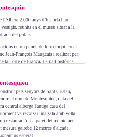
ontesquiu
 l'Albera 2.000 anys d’història han
estigis, reunits en el museu situat a la
trada del poble.
acions en un panell de ferro forjat, creat
senc Jean-François Maugeais i realitzat per
 la Torre de França. La part històrica
l'ecomuseu per una collita de raïms, amb
ésia del poble.
Montesquieu
construït pels senyors de Sant Cristau,
endre el nom de Montesquieu, data del
 central alberga l'antiga casa del
riorment va recolzar una sala amb volta
un restauració. La paret del recinte per
nt mesura gairebé 12 metres d'alçada.
ionant us espera!