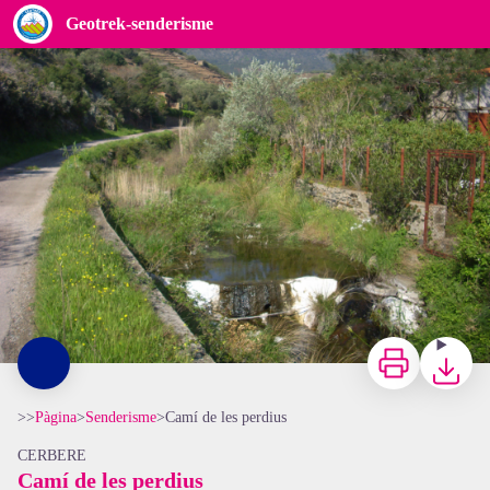
Camí de les perdius
Geotrek-senderisme
sentier des perdreaux - BIT Cerbère
Imprimir
Baixar
>>
Pàgina
>
Senderisme
>
Camí de les perdius
CERBERE
Camí de les perdius