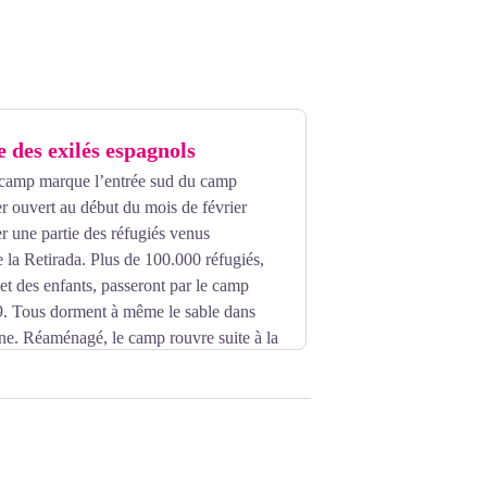
 des exilés espagnols
camp marque l’entrée sud du camp
r ouvert au début du mois de février
r une partie des réfugiés venus
 la Retirada. Plus de 100.000 réfugiés,
t des enfants, passeront par le camp
39. Tous dorment à même le sable dans
une. Réaménagé, le camp rouvre suite à la
ite de juin 1940, le camp
 de l'Est de l’Europe, dont des Juifs
 Vichy l’utilise à son tour comme l’un des
 nomades français à l’automne 1940.