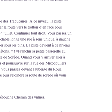
ue des Trabucaires. À ce niveau, la piste
r la route vers le trottoir d’en face pour
14 juillet. Continuer tout droit. Vous passez un
cyclable longe une rue à sens unique, à gauche
uer sous les pins. La piste devient à ce niveau
tons. // ! \\Franchir la petite passerelle au
ute de Sorède. Quand vous y arriver aller à
 et poursuivre sur la rue des Micocouliers
 Vous passez devant l'auberge du Roua.
re puis rejoindre la route de sorede où vous
t débouche Chemin des vignes.