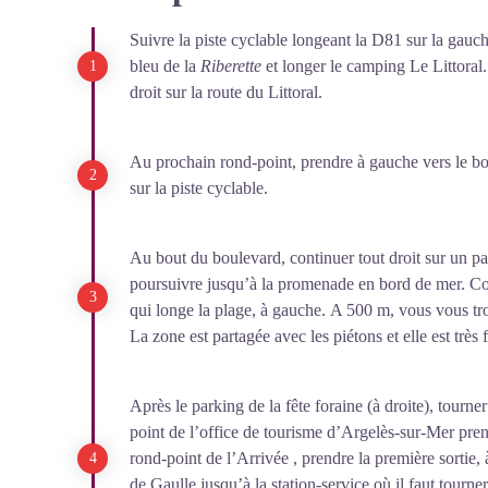
Plus d’une cinquantaine de nationalités se côtoient derr
indésirables » sont reclus sur une plage où les condition
Suivre la piste cyclable longeant la D81 sur la gauch
avec une mortalité, infantile notamment, élevée. En 1941,
bleu de la
Riberette
et longer le camping Le Littora
majorité des internés vers le camp de Rivesaltes et exp
droit sur la route du Littoral.
des Espagnols et des brigadistes internationaux. En juin
qu’un hôpital, le camp d’Argelès-sur-Mer devient un Ch
Au prochain rond-point, prendre à gauche vers le bou
fermer définitivement au mois de novembre. Erigé en 
sur la piste cyclable.
les réfugiés passés par le camp.
Au bout du boulevard, continuer tout droit sur un p
poursuivre jusqu’à la promenade en bord de mer. Co
qui longe la plage, à gauche. A 500 m, vous vous tro
La zone est partagée avec les piétons et elle est très f
Après le parking de la fête foraine (à droite), tourn
point de l’office de tourisme d’Argelès-sur-Mer pre
rond-point de l’Arrivée , prendre la première sortie, 
de Gaulle jusqu’à la station-service où il faut tourne