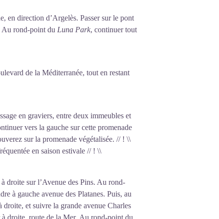
ière les barbelés d’Argelès. Ces «
s de vie sont particulièrement difficiles
e, en direction d’Argelès. Passer sur le pont
 le ministère de l’Intérieur transfère la
l. Au rond-point du
Luna Park
, continuer tout
ulse dans les camps d’Algérie une partie
 1942, alors qu’il n’y subsiste plus
antier de la Jeunesse française avant de
levard de la Méditerranée, tout en restant
1999, ce monolithe rend hommage à tous
assage en graviers, entre deux immeubles et
ntinuer vers la gauche sur cette promenade
uverez sur la promenade végétalisée. // ! \\
réquentée en saison estivale // ! \\
er à droite sur l’Avenue des Pins. Au rond-
ndre à gauche avenue des Platanes. Puis, au
à droite, et suivre la grande avenue Charles
r à droite, route de la Mer. Au rond-point du