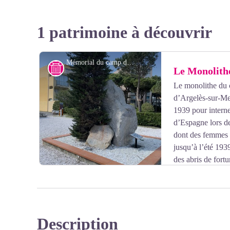
1 patrimoine à découvrir
Mémorial du camp d’Argelès
Histoire
Le Monolithe
Le monolithe du 
d’Argelès-sur-Me
1939 pour interne
d’Espagne lors de
dont des femmes e
jusqu’à l’été 19
des abris de fort
déclaration de guerre en septembre 1939. Après la défa
s’internationalise avec l’arrivée des réfugiés du Nord et
étrangers, ainsi que le retour de travailleurs espagnols.
principaux camps du sud de la France et y interne des
Description
Voir l'image en plein écran