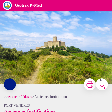
Anciennes fortifications
Geotrek PyMed
Aurélie Rubio
Imprimer
Télécharg
>>
Accueil
>
Pédestre
>
Anciennes fortifications
PORT-VENDRES
Anciennes fortifications