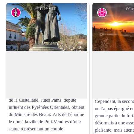
OTI PYMED
CCA
Art
Patrimoine his
Fenouil et Fenouille
Fort Dugommier
Cette statue réalisée par le sculpteur
Forteresse construite
Gérard Vié en 1998 a été posée le 24
surveiller les villes 
Voir l'image en plein écran
décembre 1999. Ce n'est cependant pas
Vendres, le Fort Dug
la statue d'origine.
en 1893. Grâce à s
En effet, en 1901, pour décorer la place
stratégique, il balaye
de la Castellane, Jules Pams, député
Cependant, la secon
influent des Pyrénées Orientales, obtient
ne l’a pas épargné e
du Ministre des Beaux-Arts de l’époque
grande partie du fort.
le don à la ville de Port-Vendres d’une
désormais à une ass
statue représentant un couple
plaisante, mais attent