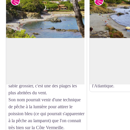
Point de vue
Point de vue
Plage de la Farella
Plage des Tonyines
La plage de la Farella est une des plages
Plage de galets d'un
les plus populaires de Llançà.
d'orientation Nord-E
Voir l'image en plein écran
Cette plage s'étend sur près de 260 m
Son nom provient de
séparé par un éperon rocheux. Avec son
de cette espèce migr
sable grossier, c'est une des plages les
l'Atlantique.
plus abritées du vent.
Son nom pourrait venir d'une technique
de pêche à la lumière pour attirer le
poission bleu (ce qui pourrait s'apparenter
à la pêche au lamparot) que l'on connait
très bien sur la Côte Vermeille.