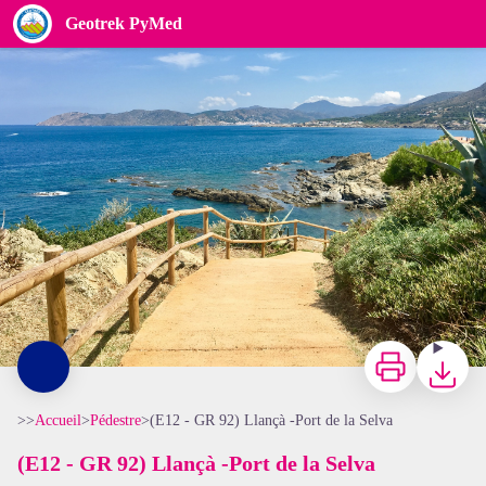
(E12 - GR 92) Llançà -Port de la Selva
Geotrek PyMed
OT Llançà
Imprimer
Télécharg
>>
Accueil
>
Pédestre
>
(E12 - GR 92) Llançà -Port de la Selva
(E12 - GR 92) Llançà -Port de la Selva