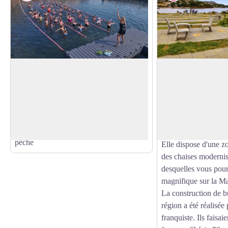
Embarcador de Sant Carles
Plage de l'Argilera
Ancienne jetée récemment restaurée dans
le but de valoriser les paysages marins et
Plage de sable grossi
Voir l'image en plein écran
sous-marins de la commune, faisant de ce
qui empêchent l'accès
lieu le point de départ d'activités de
25 m de long.
découverte d'activités nautiques et de la
pêche
Elle dispose d'une z
des chaises modernist
desquelles vous pour
magnifique sur la M
La construction de b
région a été réalisée
franquiste. Ils faisaie