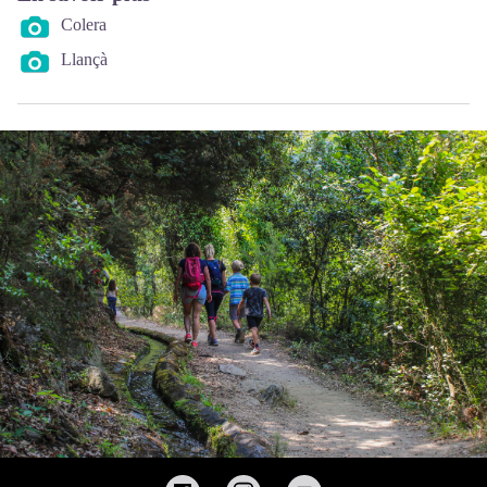
Colera
Llançà