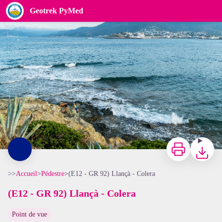
(E12 - GR 92) Llançà - Colera
Geotrek PyMed
OT Llançà
Imprimer
Télécharg
>>
Accueil
>
Pédestre
>
(E12 - GR 92) Llançà - Colera
(E12 - GR 92) Llançà - Colera
Point de vue