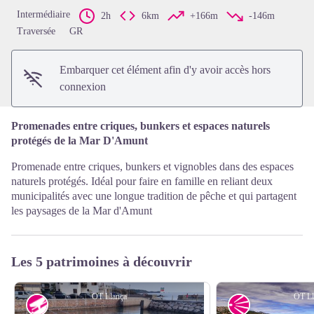
Voir l'image en plein écran
Intermédiaire
2h
6km
+166m
-146m
Traversée
GR
Embarquer cet élément afin d'y avoir accès hors
connexion
Promenades entre criques, bunkers et espaces naturels
protégés de la Mar D'Amunt
Promenade entre criques, bunkers et vignobles dans des espaces
naturels protégés. Idéal pour faire en famille en reliant deux
municipalités avec une longue tradition de pêche et qui partagent
les paysages de la Mar d'Amunt
Les 5 patrimoines à découvrir
OT Llança
OT Ll
Rampe de mise à l'eau
Point de vue