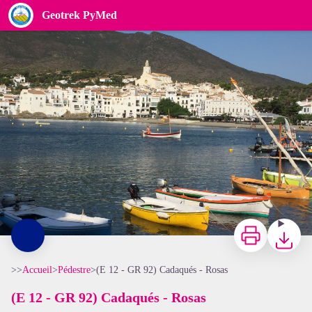
(E 12 - GR 92) Cadaqués - Rosas
Geotrek PyMed
François-Xavier Hallé
Imprimer
Télécharg
>>
Accueil
>
Pédestre
>
(E 12 - GR 92) Cadaqués - Rosas
(E 12 - GR 92) Cadaqués - Rosas