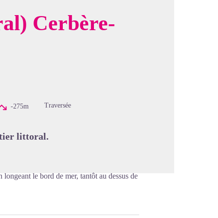
ral) Cerbère-
image en plein écran
Traversée
-275m
ier littoral.
en longeant le bord de mer, tantôt au dessus de