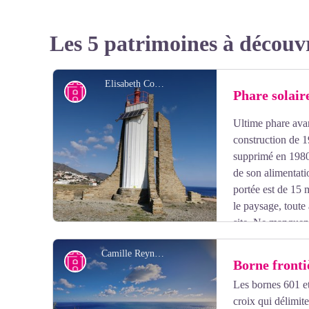
Les 5 patrimoines à découv
Elisabeth Coste
Petit patrimoine
Phare solair
Ultime phare avan
construction de 
supprimé en 1980.
de son alimentati
portée est de 15 
le paysage, toute 
site. Ne manquez 
pierres grises et son haut rouge.
Camille Reynaud
Petit patrimoine
Borne fronti
Les bornes 601 et
croix qui délimite
Voir l'image en plein écran