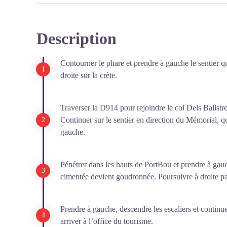
réfugiés politiques. Parmi eux se trouvait le poète E
jours à Collioure.
Description
Voir l'image en plein écran
Contourner le phare et prendre à gauche le sentier qu
droite sur la crète.
Traverser la D914 pour rejoindre le col Dels Balistre
Continuer sur le sentier en direction du Mémorial, q
gauche.
Pénétrer dans les hauts de PortBou et prendre à gau
cimentée devient goudronnée. Poursuivre à droite par
Prendre à gauche, descendre les escaliers et continue
arriver à l’office du tourisme.