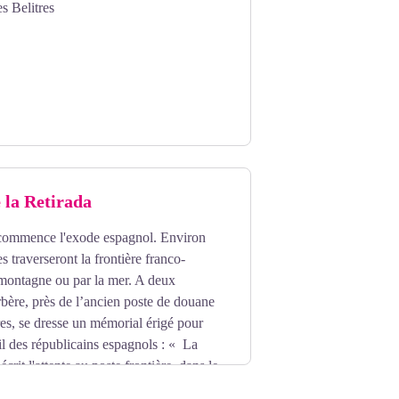
s Belitres
ris, Cap de Peyrefite, Cap Canadell. Ils
nte est la plage de Peyrefite.
 de pelouses et de maquis méditerranéen
oraires.
 la Retirada
commence l'exode espagnol. Environ
 traverseront la frontière franco-
 montagne ou par la mer. A deux
rbère,
près de l’ancien poste de douane
es
,
se dresse un mémorial
érigé pour
il des républicains espagnols : « La
écrit l'attente au poste frontière, dans le
e donne l'autorisation d'entrée aux