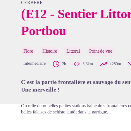
CERBERE
(E12 - Sentier Litto
Portbou
Voir l'
Flore
Histoire
Littoral
Point de vue
Intermédiaire
2h
3,3km
+280m
C'est la partie frontalière et sauvage du sent
Une merveille !
On relie deux belles petites stations balnéaires frontalières 
belles falaises de schiste tantôt dans la garrigue.