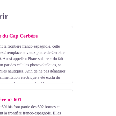
rir
e du Cap Cerbère
t la frontière franco-espagnole, cette
1982 remplace le vieux phare de Cerbère
 Aussi appelé « Phare solaire » du fait
on par des cellules photovoltaïques, sa
miles nautiques. Afin de ne pas dénaturer
alimentation électrique a été exclu du
pas ce phare reconnaissable par ses
ère n° 601
 601bis font partie des 602 bornes et
nt la frontière franco-espagnole. Elles