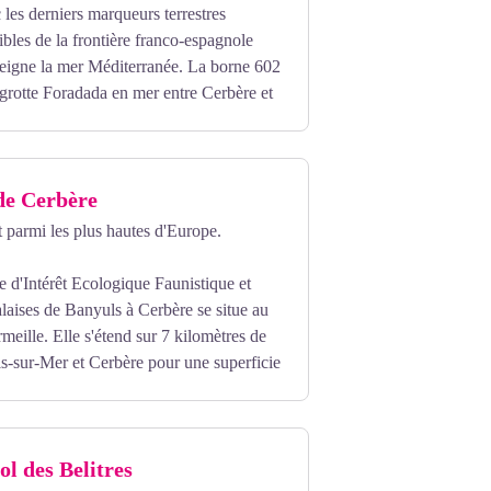
 les derniers marqueurs terrestres
ibles de la frontière franco-espagnole
tteigne la mer Méditerranée. La borne 602
a grotte Foradada en mer entre Cerbère et
yrénées de 1659 et au traité de Bayonne
 de Cerbère
 section du sentier douanier, continuer
 la piste en terre.
 parmi les plus hautes d'Europe.
 d'Intérêt Ecologique Faunistique et
alaises de Banyuls à Cerbère se situe au
meille. Elle s'étend sur 7 kilomètres de
s-sur-Mer et Cerbère pour une superficie
ud-est. Formée de schistes, elle est
l des Belitres
s et îlots sous-marins.