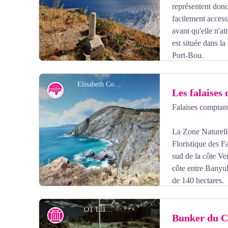
représentent donc
facilement access
avant qu'elle n'a
est située dans l
Port-Bou.
Ces bornes ont été mises en place suite au traité des P
de 1856 qui ont fixé le tracé actuel de la frontière.
Elisabeth Coste
Géologie
Les falaises
Pour trouver la borne 601 : au niveau du panneau fin de
tout droit droit (croix jaune) au lieu de partir à droite sur
Falaises comptant
Voir l'image en plein écran
La Zone Naturelle
Floristique des F
sud de la côte Ver
côte entre Banyul
de 140 hectares.
C'est une côte rocheuse orientée nord-nord-ouest / sud-s
OT Llança
Histoire
Bunker du Co
fortement découpée et prolongée par de nombreux écueil