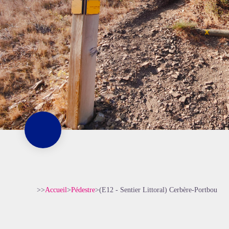
>>
Accueil
>
Pédestre
>
(E12 - Sentier Littoral) Cerbère-Portbou