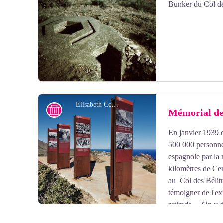
Bunker du Col de
Plusieurs caps la ponctuent: Cap de l'Abeille, Cap Redé
Voir l'image en plein écran
délimitent plusieurs anses sableuses dont la plus importa
Les replats sommitaux sont occupés par une végétation
plus ou moins denses parcourus par des ruisseaux temp
Elisabeth Coste
Histoire
Mémorial de
En janvier 1939 
Voir l'image en plein écran
500 000 personnes
espagnole par la
kilomètres de Ce
au
Col des Bélitr
témoigner de l'ex
retirada ». On y d
froid et la faim, avant que l'administration française n