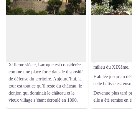
Château de Laroque-des-Albères
Moulin de la Pave
Au XIème siècle, le village est passé sous
Cet ancien moulin à 
la domination d’une famille seigneuriale
en eau par le ruisse
Voir l'image en plein écran
qui matérialise son pouvoir par
village.
l’édification d’un château au milieu du
Son origine remonte
bourg fortifié. A partir de la fin du
pour une activité po
XIIIème siècle, Laroque est considérée
milieu du XIXème.
comme une place forte dans le dispositif
Habitée jusqu’au déb
de défense du territoire. Aujourd’hui, la
cette bâtisse est ens
tour est tout ce qu’il reste du château, le
donjon qui dominait le château et le
Devenue plus tard p
vieux village s’étant écroulé en 1890.
elle a été remise en é