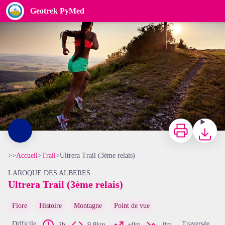
Ultrera Trail (3ème relais)
Geotrek PyMed
CCACVI
Imprimer
Télécharg
>>
Accueil
>
Trail
>
Ultrera Trail (3ème relais)
LAROQUE DES ALBERES
Ultrera Trail (3ème relais)
Voir l'image en plein écran
Flore
Histoire
Montagne
Point de vue
Difficile
Traversée
2h
9,9km
+0m
0m