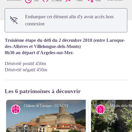
Embarquer cet élément afin d'y avoir accès hors
connexion
Troisième étape du défi du 2 décembre 2018 (entre Laroque-
des-Albères et Villelongue-dels-Monts)
8h30 au départ d'Argeles-sur-Mer.
Dénivelé positif 450m
Dénivelé négatif 450m
Les 6 patrimoines à découvrir
Château de Laroque - CCACVI
Moulin de la 
Patrimoine historique majeur
Petit patrimoin