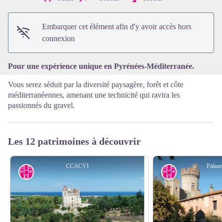
Voir l'image en plein écran
Embarquer cet élément afin d'y avoir accès hors
connexion
Pour une expérience unique en Pyrénées-Méditerranée.
Vous serez séduit par la diversité paysagère, forêt et côte
méditerranéennes, amenant une technicité qui ravira les
passionnés du gravel.
Les 12 patrimoines à découvrir
CCACVI
Palau
Patrimoine historique majeur
Patrimoine his