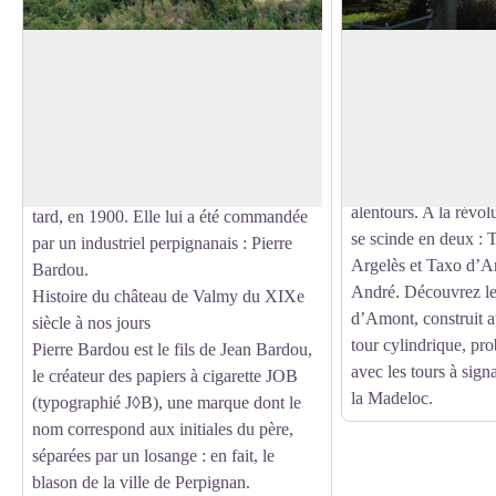
Château de Valmy
Château de Taxo 
Le village de Taxo ap
Le château de Valmy est une demeure
conquête de la régio
bourgeoise de style Art Nouveau, conçue
Voir l'image en plein écran
l’installation du sys
par l’architecte danois Viggo Dorph-
Moyen-Age. Le villa
Petersen. La construction du château
rapidement et englobe
débute en 1888 et s’achève 12 ans plus
alentours. A la révol
tard, en 1900. Elle lui a été commandée
se scinde en deux : 
par un industriel perpignanais : Pierre
Argelès et Taxo d’Am
Bardou.
André. Découvrez l
Histoire du château de Valmy du XIXe
d’Amont, construit a
siècle à nos jours
tour cylindrique, pr
Pierre Bardou est le fils de Jean Bardou,
avec les tours à sig
le créateur des papiers à cigarette JOB
la Madeloc.
(typographié J◊B), une marque dont le
nom correspond aux initiales du père,
séparées par un losange : en fait, le
blason de la ville de Perpignan.