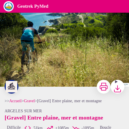
[Gravel] Entre plaine, mer et montagne
Geotrek PyMed
Stéphane Ferrer
Imprimer
Télécharg
>>
Accueil
>
Gravel
>
[Gravel] Entre plaine, mer et montagne
ARGELES SUR MER
[Gravel] Entre plaine, mer et montagne
Difficile
Boucle
51km
+1085m
-1095m