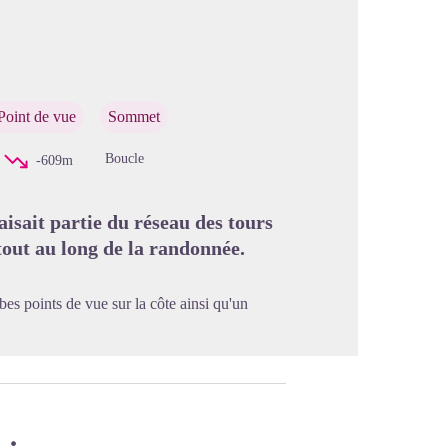
image en plein écran
Point de vue
Sommet
Boucle
-609m
isait partie du réseau des tours
tout au long de la randonnée.
es points de vue sur la côte ainsi qu'un