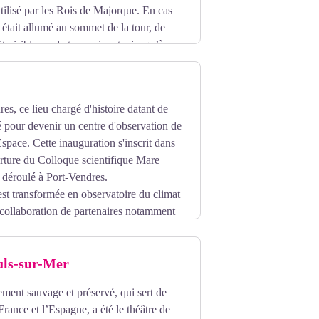
utilisé par les Rois de Majorque. En cas
 était allumé au sommet de la tour, de
oit visible par la tour suivante, jusqu’à
 Perpignan. Plongez dans l’histoire !
es, ce lieu chargé d'histoire datant de
 pour devenir un centre d'observation de
Espace. Cette inauguration s'inscrit dans
erture du Colloque scientifique Mare
 déroulé à Port-Vendres.
st transformée en observatoire du climat
a collaboration de partenaires notamment
e nombreux chercheurs américains.
uls-sur-Mer
ement sauvage et préservé, qui sert de
 France et l’Espagne, a été le théâtre de