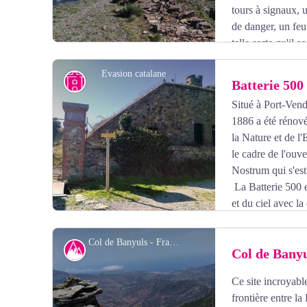
tours à signaux, 
de danger, un feu
telle sorte qu'il s
remonter, de tour en tour, jusqu’aux Rois de Majorque à
Evasion catalane
Petit patrimoine
Batterie 500
Situé à Port-Vendr
1886 a été rénové
Voir l'image en plein écran
la Nature et de l'
le cadre de l'ouv
Nostrum qui s'est
La Batterie 500 e
et du ciel avec l
le CNRS, le CEA, le Parc marin du golfe du Lion et d
Col de Banyuls - François-Xavier Hallé
Col
Col de Bany
Ce site incroyabl
Voir l'image en plein écran
frontière entre la