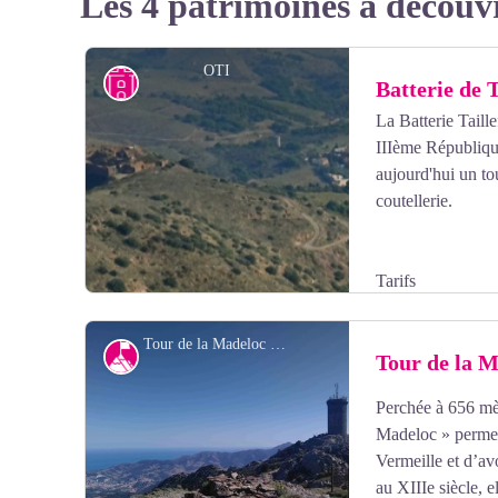
Les 4 patrimoines à découv
OTI
Petit patrimoine
Batterie de T
La Batterie Taill
IIIème République
aujourd'hui un tou
coutellerie.
Tarifs
Tour de la Madeloc - François-Xavier Hallé
Sommet
Tour de la 
Perchée à 656 mèt
Voir l'image en plein écran
Madeloc » permet 
Vermeille et d’av
au XIIIe siècle, e