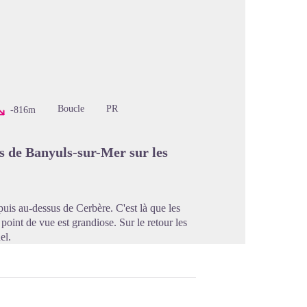
image en plein écran
Boucle
PR
-816m
es de Banyuls-sur-Mer sur les
puis au-dessus de Cerbère. C'est là que les
point de vue est grandiose. Sur le retour les
el.