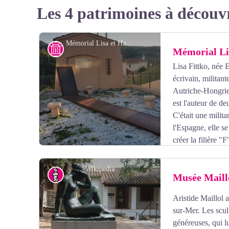
Les 4 patrimoines à découv
Mémorial Lisa et Hans Fittko - Elisabeth Coste
Histoire
Mémorial Li
Lisa Fittko, née E
écrivain, militant
Autriche-Hongrie
est l'auteur de d
C'était une milita
l'Espagne, elle s
créer la filière "
l'Espagne qui fonctionna jusqu'au printemps 1941, perm
personnes dont le philosophe Walter Benjamin qui arr
Wikipedia
Art
Musée Maill
dernier s'y suicida, un très beau mémorial lui est dédié
Aristide Maillol 
Voir l'image en plein écran
sur-Mer. Les scul
généreuses, qui l