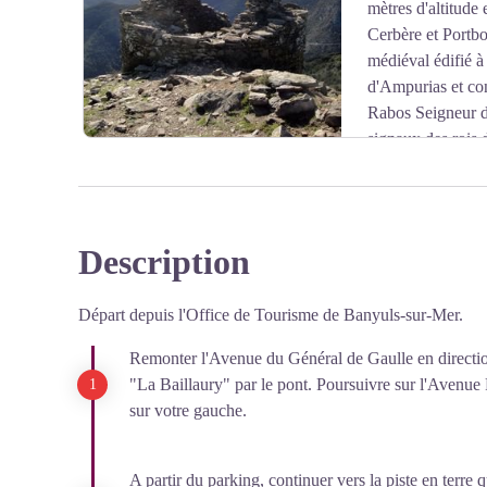
Voir l'image en plein écran
mètres d'altitud
Cerbère et Portbo
médiéval édifié à
d'Ampurias et co
Rabos Seigneur de
signaux des rois d
la Catalogne Sud. Ce site archéologique est inscrit au 
Description
Voir l'image en plein écran
Départ depuis l'Office de Tourisme de Banyuls-sur-Mer.
Remonter l'Avenue du Général de Gaulle en direction
"La Baillaury" par le pont. Poursuivre sur l'Avenue
sur votre gauche.
A partir du parking, continuer vers la piste en terre 