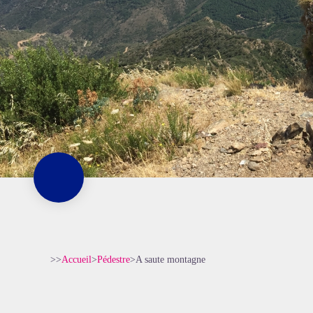
>>
Accueil
>
Pédestre
>
A saute montagne