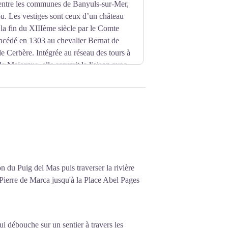
e entre les communes de Banyuls-sur-Mer,
u. Les vestiges sont ceux d’un château
 la fin du XIIIème siècle par le Comte
ncédé en 1303 au chevalier Bernat de
 Cerbère. Intégrée au réseau des tours à
e Majorque, elle assurait la liaison avec
titre des monuments historiques.
 du Puig del Mas puis traverser la rivière
 Pierre de Marca jusqu'à la Place Abel Pages
qui débouche sur un sentier à travers les