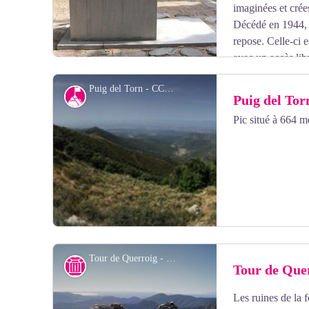
imaginées et crées
Décédé en 1944, c
repose. Celle-ci 
avec un accès lib
l’artiste « La Méditerranée ».
Puig del Torn - CCACVI
Sommet
Puig del Tor
Pic situé à 664 mè
Voir l'image en plein écran
Tour de Querroig - François-Xavier Hallé
Histoire
Tour de Que
Les ruines de la 