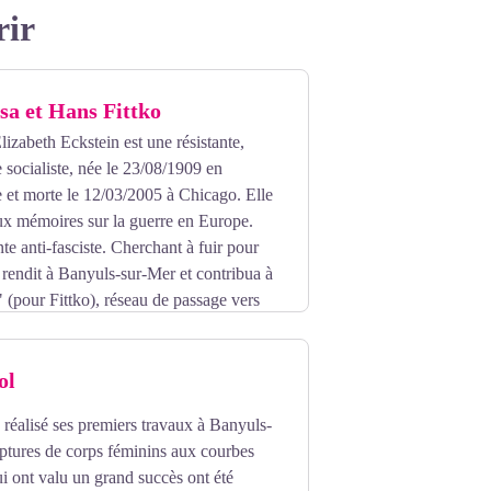
rir
sa et Hans Fittko
lizabeth Eckstein est une résistante,
e socialiste, née le 23/08/1909 en
 et morte le 12/03/2005 à Chicago. Elle
eux mémoires sur la guerre en Europe.
nte anti-fasciste. Cherchant à fuir pour
e rendit à Banyuls-sur-Mer et contribua à
F" (pour Fittko), réseau de passage vers
ettant de sauver plusieurs centaines de
iva jusqu'à Port Bou. Malheureusement ce
ol
 à côté du cimetère de Port-Bou.
a réalisé ses premiers travaux à Banyuls-
ptures de corps féminins aux courbes
ui ont valu un grand succès ont été