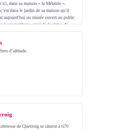
 ici, dans sa maison « la Métairie ».
’est dans le jardin de sa maison qu’il
est aujourd’hui un musée ouvert au public
re à son tombeau, orné de la statue de
n
tres d’altitude.
rroig
forteresse de Querroig se situent à 670