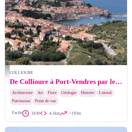
Elisabeth Coste
COLLIOURE
De Collioure à Port-Vendres par le Fort Saint-Elme
Architecture
Art
Flore
Géologie
Histoire
Littoral
Patrimoine
Point de vue
Facile
1h30
4,1km
+193m