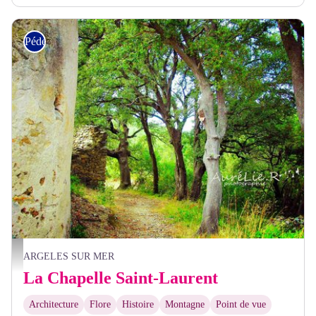
Pédestre
Sous-bois Chapelle Saint Laurent - Aurélie Rubio
ARGELES SUR MER
La Chapelle Saint-Laurent
Architecture
Flore
Histoire
Montagne
Point de vue