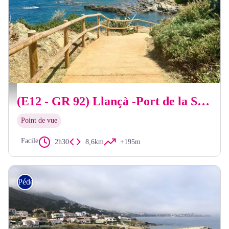
OT Llançà
(E12 - GR 92) Llançà -Port de la Selva
Point de vue
Facile
2h30
8,6km
+195m
Pédestre