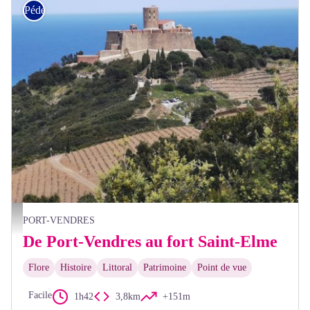
Pédestre
Elisabeth Coste
PORT-VENDRES
De Port-Vendres au fort Saint-Elme
Flore
Histoire
Littoral
Patrimoine
Point de vue
Facile
1h42
3,8km
+151m