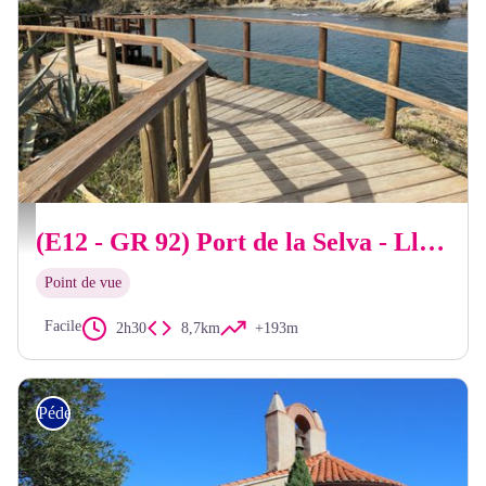
OT Llançà
(E12 - GR 92) Port de la Selva - Llançà
Point de vue
Facile
2h30
8,7km
+193m
Pédestre