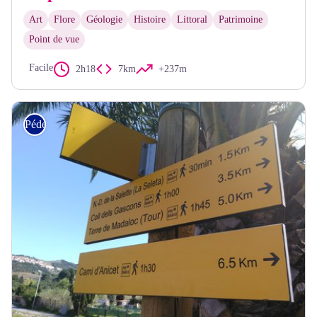
Art
Flore
Géologie
Histoire
Littoral
Patrimoine
Point de vue
Facile
2h18
7km
+237m
Pédestre