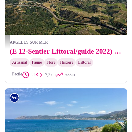
Frédéric Hédelin
ARGELES SUR MER
(E 12-Sentier Littoral/guide 2022) Réserve Naturelle du Mas Larrieu - Le Racou
Artisanat
Faune
Flore
Histoire
Littoral
Facile
2h
7,2km
+38m
Pédestre