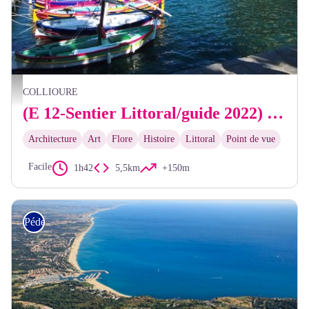
Elisabeth Coste
COLLIOURE
(E 12-Sentier Littoral/guide 2022) Office de Tourisme de Collioure - Office de Tourisme de Port-Vendres
Architecture
Art
Flore
Histoire
Littoral
Point de vue
Facile
1h42
5,5km
+150m
Pédestre