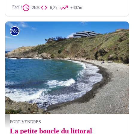
Facile
2h30
6,2km
+307m
Pédestre
Elisabeth Coste
PORT-VENDRES
La petite boucle du littoral