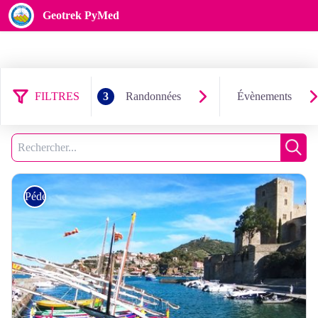
Geotrek PyMed
FILTRES
3
Randonnées
Évènements
29 résultats trouvés
Filtrer
3
Recherche
Rech
Pédestre