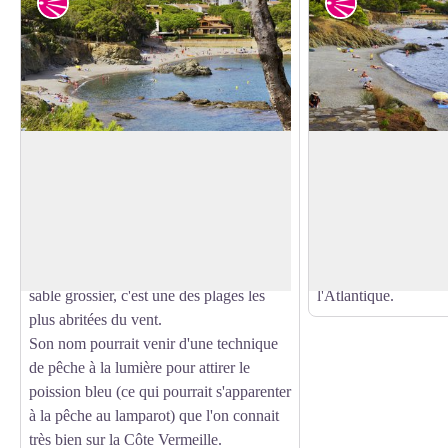
Point de vue
Point de vue
Plage de la Farella
Plage des Tonyines
La plage de la Farella est une des plages
Plage de galets d'un
les plus populaires de Llançà.
d'orientation Nord-E
Voir l'image en plein écran
Cette plage s'étend sur près de 260 m
Son nom provient de
séparé par un éperon rocheux. Avec son
de cette espèce migr
sable grossier, c'est une des plages les
l'Atlantique.
plus abritées du vent.
Son nom pourrait venir d'une technique
de pêche à la lumière pour attirer le
poission bleu (ce qui pourrait s'apparenter
à la pêche au lamparot) que l'on connait
très bien sur la Côte Vermeille.