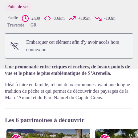
Point de vue
Facile
2h30
8,6km
+195m
-193m
Voir l'image en plein écran
Traversée
GR
Embarquer cet élément afin d'y avoir accès hors
connexion
Une promenade entre criques et rochers, de beaux points de
vue et le phare le plus emblématique de S’Arenella.
Idéal à faire en famille, reliant deux communes ayant une longue
tradition de pêche et qui permet de découvrir des paysages de la
Mar d’Amunt et du Parc Naturel du Cap de Creus.
Les 6 patrimoines à découvrir
OT Llança
OT Ll