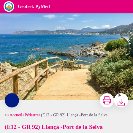
(E12 - GR 92) Llançà -Port de la Selva
Geotrek PyMed
OT Llançà
Imprimer
Télécharg
>>
Accueil
>
Pédestre
>
(E12 - GR 92) Llançà -Port de la Selva
(E12 - GR 92) Llançà -Port de la Selva