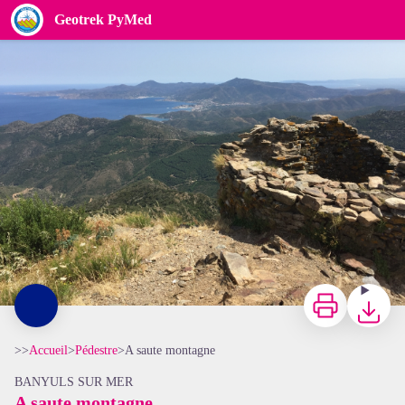
A saute montagne
Geotrek PyMed
Tour de Querroig - CCACVI
Imprimer
Télécharg
>>
Accueil
>
Pédestre
>
A saute montagne
BANYULS SUR MER
A saute montagne