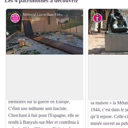
Les 4 patrimoines à découvrir
Mémorial Lisa et Hans Fittko - Elisabeth Coste
Wikip
Histoire
Art
Mémorial Lisa et Hans Fittko
Musée Maillol
Lisa Fittko, née Elizabeth Eckstein est
Aristide Maillol a ré
une résistante, écrivain, militante
travaux à Banyuls-s
Voir l'image en plein écran
socialiste, née le 23/08/1909 en Autriche-
sculptures de corps 
Hongrie et morte le 12/03/2005 à
généreuses, qui lui 
Chicago. Elle est l'auteur de deux
succès ont été imagin
mémoires sur la guerre en Europe.
sa maison « la Métai
C'était une militante anti-fasciste.
1944, c’est dans le j
Cherchant à fuir pour l'Espagne, elle se
qu’il repose. Celle-c
rendit à Banyuls-sur-Mer et contribua à
musée ouvert au pub